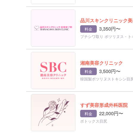
品川スキンクリニック美
3,350円〜
料金
プチシワ取り ボツリヌス・ト
湘南美容クリニック
3,500円〜
料金
韓国製ボツリヌストキシン目尻
すず美容形成外科医院
22,000円〜
料金
ボトックス目尻