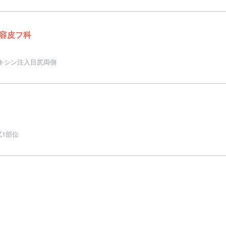
容皮フ科
キシン注入目尻両側
1部位