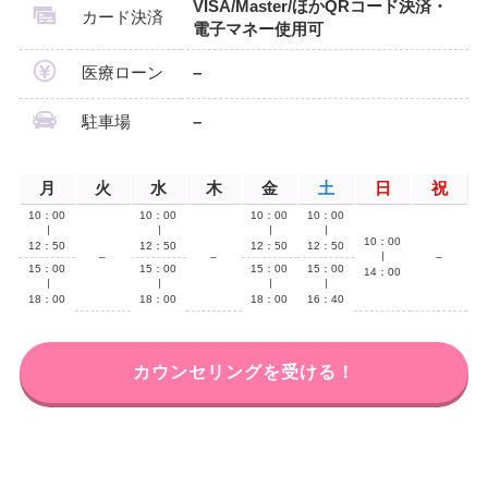
VISA/Master/ほかQRコード決済・
カード決済
電子マネー使用可
医療ローン
–
駐車場
–
月
火
水
木
金
土
日
祝
10：00
10：00
10：00
10：00
∣
∣
∣
∣
10：00
12：50
12：50
12：50
12：50
–
–
∣
–
15：00
15：00
15：00
15：00
14：00
∣
∣
∣
∣
18：00
18：00
18：00
16：40
カウンセリングを受ける！