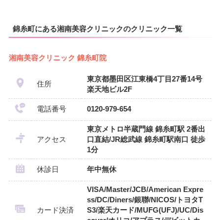
錦糸町にある湘南美容クリニックのクリニック一覧
湘南美容クリニック 錦糸町院
東京都墨田区江東橋4丁目27番14号
住所
楽天地ビル2F
電話番号
0120-979-654
東京メトロ半蔵門線 錦糸町駅 2番出
アクセス
口直結/JR総武線 錦糸町駅南口 徒歩
1分
休診日
年中無休
VISA/Master/JCB/American Expre
ss/DC/Diners/銀聯/NICOS/トヨタT
カード決済
S3/楽天カード/MUFG(UFJ)/UC/Dis