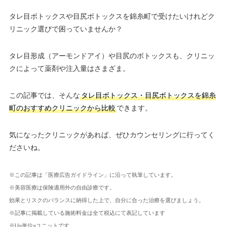
タレ目ボトックスや目尻ボトックスを錦糸町で受けたいけれどク
リニック選びで困っていませんか？
タレ目形成（アーモンドアイ）や目尻のボトックスも、クリニッ
クによって薬剤や注入量はさまざま。
この記事では、そんな
タレ目ボトックス・目尻ボトックスを錦糸
町のおすすめクリニックから比較
できます。
気になったクリニックがあれば、ぜひカウンセリングに行ってく
ださいね。
※この記事は「医療広告ガイドライン」に沿って執筆しています。
※美容医療は保険適用外の自由診療です。
効果とリスクのバランスに納得した上で、自分に合った治療を選びましょう。
※記事に掲載している施術料金は全て税込にて表記しています
※U=単位=ユニットです