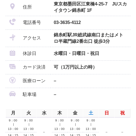
東京都墨田区江東橋4-25-7 JUスカ
住所
イタウン錦糸町 1F
電話番号
03-3635-4112
錦糸町駅JR総武線南口またはメト
アクセス
ロ半蔵門線2番出口 徒歩3分
休診日
水曜日・日曜日・祝日
カード決済
可（1万円以上の時）
医療ローン
–
駐車場
–
月
火
水
木
金
土
日
祝
9：00
9：00
9：00
9：00
9：00
∣
∣
∣
∣
∣
13：00
13：00
13：00
13：00
13：00
–
–
–
14：15
14：15
14：15
14：15
14：15