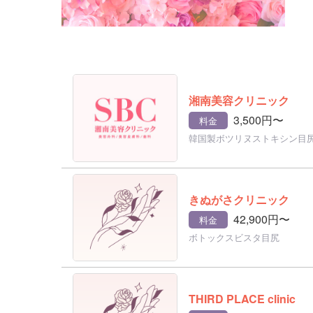
湘南美容クリニック
3,500円〜
料金
韓国製ボツリヌストキシン目尻
きぬがさクリニック
42,900円〜
料金
ボトックスビスタ目尻
THIRD PLACE clinic