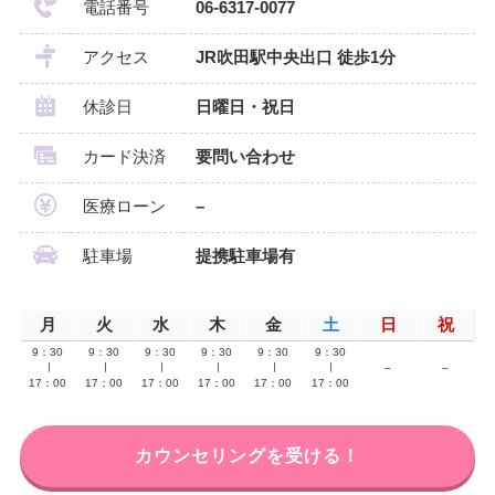
電話番号
06-6317-0077
アクセス
JR吹田駅中央出口 徒歩1分
休診日
日曜日・祝日
カード決済
要問い合わせ
医療ローン
–
駐車場
提携駐車場有
月
火
水
木
金
土
日
祝
9：30
9：30
9：30
9：30
9：30
9：30
∣
∣
∣
∣
∣
∣
–
–
17：00
17：00
17：00
17：00
17：00
17：00
カウンセリングを受ける！