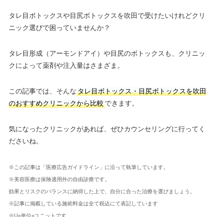
タレ目ボトックスや目尻ボトックスを吹田で受けたいけれどクリ
ニック選びで困っていませんか？
タレ目形成（アーモンドアイ）や目尻のボトックスも、クリニッ
クによって薬剤や注入量はさまざま。
この記事では、そんな
タレ目ボトックス・目尻ボトックスを吹田
のおすすめクリニックから比較
できます。
気になったクリニックがあれば、ぜひカウンセリングに行ってく
ださいね。
※この記事は「医療広告ガイドライン」に沿って執筆しています。
※美容医療は保険適用外の自由診療です。
効果とリスクのバランスに納得した上で、自分に合った治療を選びましょう。
※記事に掲載している施術料金は全て税込にて表記しています
※U=単位=ユニットです