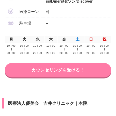
ss/Diners/セゾン/Discover
医療ローン
可
駐車場
–
月
火
水
木
金
土
日
祝
10：00
10：00
10：00
10：00
10：00
10：00
10：00
10：00
∣
∣
∣
∣
∣
∣
∣
∣
20：00
20：00
20：00
20：00
20：00
20：00
20：00
20：00
カウンセリングを受ける！
医療法人優美会 吉井クリニック｜本院