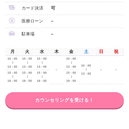
カード決済
可
医療ローン
–
駐車場
–
月
火
水
木
金
土
日
祝
10：00
10：00
10：00
10：00
∣
∣
∣
∣
10：00
13：00
13：00
13：00
13：00
–
∣
–
–
15：00
15：00
15：00
15：00
13：00
∣
∣
∣
∣
19：00
19：00
19：00
19：00
カウンセリングを受ける！