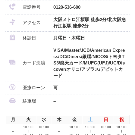
電話番号
0120-536-600
大阪メトロ江坂駅 徒歩2分/北大阪急
アクセス
行江坂駅 徒歩2分
休診日
月曜日・木曜日
VISA/Master/JCB/American Expre
ss/DC/Diners/銀聯/NICOS/トヨタT
カード決済
S3/楽天カード/MUFG(UFJ)/UC/Dis
cover/オリコ/アプラス/デビットカ
ード
医療ローン
可
駐車場
–
月
火
水
木
金
土
日
祝
10：00
10：00
10：00
10：00
10：00
10：00
–
∣
∣
–
∣
∣
∣
∣