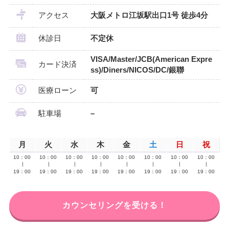
アクセス
大阪メトロ江坂駅出口1号 徒歩4分
休診日
不定休
VISA/Master/JCB(American Expre
カード決済
ss)/Diners/NICOS/DC/銀聯
医療ローン
可
駐車場
–
月
火
水
木
金
土
日
祝
10：00
10：00
10：00
10：00
10：00
10：00
10：00
10：00
∣
∣
∣
∣
∣
∣
∣
∣
19：00
19：00
19：00
19：00
19：00
19：00
19：00
19：00
カウンセリングを受ける！