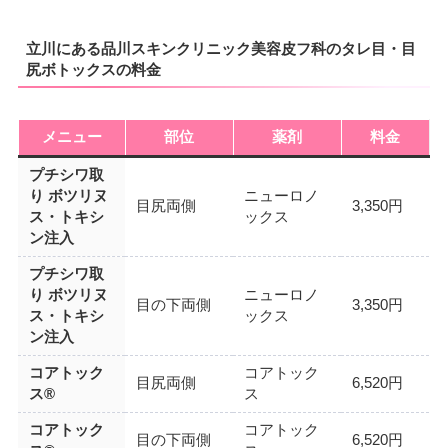
立川にある品川スキンクリニック美容皮フ科のタレ目・目
尻ボトックスの料金
メニュー
部位
薬剤
料金
プチシワ取
り ボツリヌ
ニューロノ
目尻両側
3,350円
ス・トキシ
ックス
ン注入
プチシワ取
り ボツリヌ
ニューロノ
目の下両側
3,350円
ス・トキシ
ックス
ン注入
コアトック
コアトック
目尻両側
6,520円
ス®
ス
コアトック
コアトック
目の下両側
6,520円