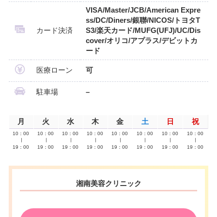
VISA/Master/JCB/American Expre
ss/DC/Diners/銀聯/NICOS/トヨタT
カード決済
S3/楽天カード/MUFG(UFJ)/UC/Dis
cover/オリコ/アプラス/デビットカ
ード
医療ローン
可
駐車場
–
月
火
水
木
金
土
日
祝
10：00
10：00
10：00
10：00
10：00
10：00
10：00
10：00
∣
∣
∣
∣
∣
∣
∣
∣
19：00
19：00
19：00
19：00
19：00
19：00
19：00
19：00
湘南美容クリニック