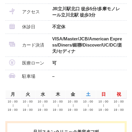
JR立川駅北口 徒歩5分/多摩モノレ
アクセス
ール立川北駅 徒歩3分
休診日
不定休
VISA/Master/JCB/American Expre
カード決済
ss/Diners/銀聯/Discover/UC/DC/楽
天/セディナ
医療ローン
可
駐車場
–
月
火
水
木
金
土
日
祝
10：00
10：00
10：00
10：00
10：00
10：00
10：00
10：00
∣
∣
∣
∣
∣
∣
∣
∣
19：00
19：00
19：00
19：00
19：00
19：00
19：00
19：00
品川スキンクリニック美容皮フ科