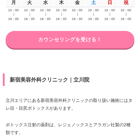
月
火
水
木
金
土
日
祝
10：00
10：00
10：00
10：00
10：00
10：00
10：00
10：00
∣
∣
∣
∣
∣
∣
∣
∣
19：00
19：00
19：00
19：00
19：00
19：00
19：00
19：00
カウンセリングを受ける！
新宿美容外科クリニック｜立川院
立川エリアにある新宿美容外科クリニックの取り扱い施術にはタ
レ目・目尻ボトックスがあります。
ボトックス注射の薬剤は、レジェノックスとアラガン社製の2種
類です。