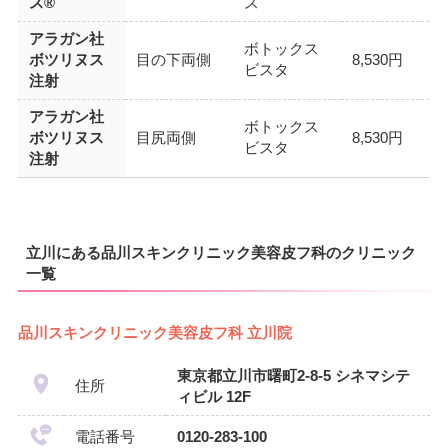
ス®
ス
アラガン社
ボトックス
ボツリヌス
目の下両側
8,530円
ビスタ
注射
アラガン社
ボトックス
ボツリヌス
目尻両側
8,530円
ビスタ
注射
立川にある品川スキンクリニック美容皮フ科のクリニック
一覧
品川スキンクリニック美容皮フ科 立川院
東京都立川市曙町2-8-5 シネマシテ
住所
ィビル 12F
電話番号
0120-283-100