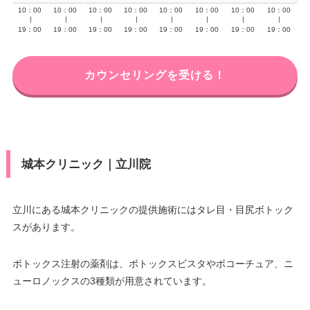
10：00
10：00
10：00
10：00
10：00
10：00
10：00
10：00
∣
∣
∣
∣
∣
∣
∣
∣
19：00
19：00
19：00
19：00
19：00
19：00
19：00
19：00
カウンセリングを受ける！
城本クリニック｜立川院
立川にある城本クリニックの提供施術にはタレ目・目尻ボトック
スがあります。
ボトックス注射の薬剤は、ボトックスビスタやボコーチュア、ニ
ューロノックスの3種類が用意されています。