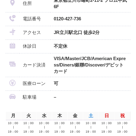
東京都立川市曙町2-11-2 フロム中武
住所
6F
電話番号
0120-427-736
アクセス
JR立川駅北口 徒歩2分
休診日
不定休
VISA/Master/JCB/American Expre
カード決済
ss/Diners/銀聯/Discover/デビット
カード
医療ローン
可
駐車場
–
月
火
水
木
金
土
日
祝
10：00
10：00
10：00
10：00
10：00
10：00
10：00
10：00
∣
∣
∣
∣
∣
∣
∣
∣
19：00
19：00
19：00
19：00
19：00
19：00
19：00
19：00