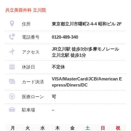
共立美容外科 立川院
住所
東京都立川市曙町2-4-4 昭和ビル 2F
電話番号
0120-489-340
JR立川駅 徒歩3分/多摩モノレール
アクセス
立川北駅 徒歩1分
休診日
不定休
VISA/MasterCard/JCB/American E
カード決済
xpress/Diners/DC
医療ローン
可
駐車場
–
月
火
水
木
金
土
日
祝