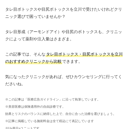
タレ目ボトックスや目尻ボトックスを立川で受けたいけれどクリ
ニック選びで困っていませんか？
タレ目形成（アーモンドアイ）や目尻のボトックスも、クリニッ
クによって薬剤や注入量はさまざま。
この記事では、そんな
タレ目ボトックス・目尻ボトックスを立川
のおすすめクリニックから比較
できます。
気になったクリニックがあれば、ぜひカウンセリングに行ってく
ださいね。
※この記事は「医療広告ガイドライン」に沿って執筆しています。
※美容医療は保険適用外の自由診療です。
効果とリスクのバランスに納得した上で、自分に合った治療を選びましょう。
※記事に掲載している施術料金は全て税込にて表記しています
※U=単位=ユニットです