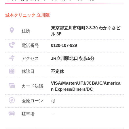
城本クリニック 立川院
東京都立川市曙町2-8-30 わかぐさビ
住所
ル 3F
電話番号
0120-107-929
アクセス
JR立川駅北口 徒歩5分
休診日
不定休
VISA/Master/UFJ/JCB/UC/America
カード決済
n Express/Diners/DC
医療ローン
可
駐車場
–