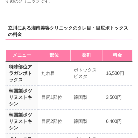
すめのクリニックです。
立川にある湘南美容クリニックのタレ目・目尻ボトックス
の料金
メニュー
部位
薬剤
料金
特殊部位ア
ボトックス
ラガンボト
たれ目
16,500円
ビスタ
ックス
韓国製ボツ
リヌストキ
目尻1部位
韓国製
3,500円
シン
韓国製ボツ
リヌストキ
目尻2部位
韓国製
6,400円
シン