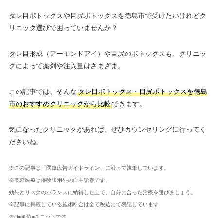
タレ目ボトックスや目尻ボトックスを徳島市で受けたいけれどク
リニック選びで困っていませんか？
タレ目形成（アーモンドアイ）や目尻のボトックスも、クリニッ
クによって薬剤や注入量はさまざま。
この記事では、そんな
タレ目ボトックス・目尻ボトックスを徳島
市のおすすめクリニックから比較
できます。
気になったクリニックがあれば、ぜひカウンセリングに行ってく
ださいね。
※この記事は「医療広告ガイドライン」に沿って執筆しています。
※美容医療は保険適用外の自由診療です。
効果とリスクのバランスに納得した上で、自分に合った治療を選びましょう。
※記事に掲載している施術料金は全て税込にて表記しています
※U=単位=ユニットです