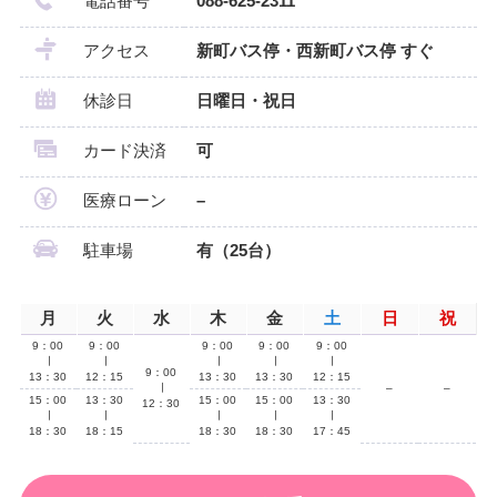
電話番号
088-625-2311
アクセス
新町バス停・西新町バス停 すぐ
休診日
日曜日・祝日
カード決済
可
医療ローン
–
駐車場
有（25台）
月
火
水
木
金
土
日
祝
9：00
9：00
9：00
9：00
9：00
∣
∣
∣
∣
∣
9：00
13：30
12：15
13：30
13：30
12：15
∣
–
–
15：00
13：30
15：00
15：00
13：30
12：30
∣
∣
∣
∣
∣
18：30
18：15
18：30
18：30
17：45