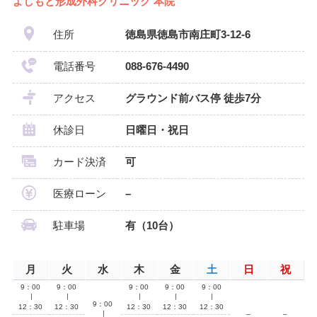
よしもと形成外科クリニック 本院
住所
徳島県徳島市南庄町3-12-6
電話番号
088-676-4490
アクセス
グラウンド前バス停 徒歩7分
休診日
日曜日・祝日
カード決済
可
医療ローン
–
駐車場
有（10台）
月
火
水
木
金
土
日
祝
9：00
9：00
9：00
9：00
9：00
∣
∣
∣
∣
∣
9：00
12：30
12：30
12：30
12：30
12：30
∣
–
–