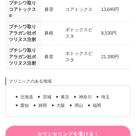
プチシワ取り
コアトックス
鼻背
コアトックス
13,640円
®
プチシワ取り
ボトックスビ
アラガン社ボ
鼻根
8,530円
スタ
ツリヌス注射
プチシワ取り
ボトックスビ
アラガン社ボ
鼻背
21,390円
スタ
ツリヌス注射
クリニックのある地域
北海道
宮城
東京
神奈川
埼玉
愛知
静岡
大阪
岡山
福岡
カウンセリングを受ける！