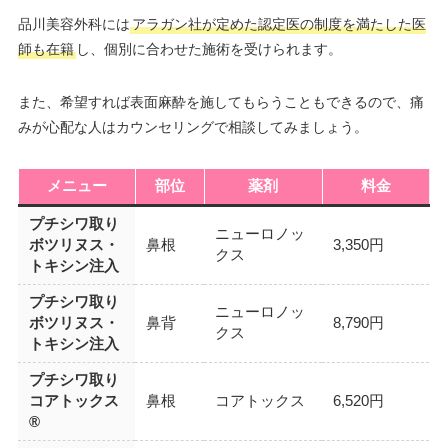
品川美容外科には
アラガン社が定めた認定医の制度を満たした医
師も在籍
し、個別に合わせた施術を受けられます。
また、希望すれば表面麻酔を施してもらうこともできるので、痛
みが心配な人はカウンセリングで相談してみましょう。
メニュー
部位
薬剤
料金
プチシワ取り
ニューロノッ
ボツリヌス・
鼻根
3,350円
クス
トキシン注入
プチシワ取り
ニューロノッ
ボツリヌス・
鼻背
8,790円
クス
トキシン注入
プチシワ取り
コアトックス
鼻根
コアトックス
6,520円
®