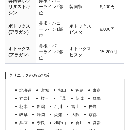
韓国製ボツ
鼻根・バニ
リヌストキ
ーライン2部
韓国製
6,400円
シン
位
鼻根・バニ
ボトックス
ボトックス
ーライン1部
8,000円
(アラガン)
ビスタ
位
鼻根・バニ
ボトックス
ボトックス
ーライン2部
15,200円
(アラガン)
ビスタ
位
クリニックのある地域
北海道
宮城
秋田
福島
東京
神奈川
埼玉
千葉
茨城
群馬
栃木
新潟
石川
富山
長野
岐阜
静岡
愛知
大阪
京都
兵庫
奈良
和歌山
香川
愛媛