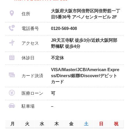
大阪府大阪市阿倍野区阿倍野筋一丁
住所
目5番36号 アベノセンタービル 2F
電話番号
0120-569-408
JR天王寺駅 徒歩3分/近鉄大阪阿部
アクセス
野橋駅 徒歩4分
休診日
不定休
VISA/Master/JCB/American Expre
カード決済
ss/Diners/銀聯/Discover/デビット
カード
医療ローン
可
駐車場
–
月
火
水
木
金
土
日
祝