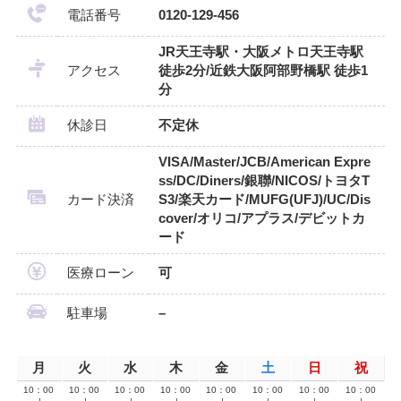
電話番号
0120-129-456
JR天王寺駅・大阪メトロ天王寺駅
アクセス
徒歩2分/近鉄大阪阿部野橋駅 徒歩1
分
休診日
不定休
VISA/Master/JCB/American Expre
ss/DC/Diners/銀聯/NICOS/トヨタT
カード決済
S3/楽天カード/MUFG(UFJ)/UC/Dis
cover/オリコ/アプラス/デビットカ
ード
医療ローン
可
駐車場
–
月
火
水
木
金
土
日
祝
10：00
10：00
10：00
10：00
10：00
10：00
10：00
10：00