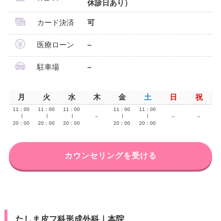
休診日あり）
カード決済
可
医療ローン
–
駐車場
–
月
火
水
木
金
土
日
祝
11：00
11：00
11：00
11：00
11：00
∣
∣
∣
–
∣
∣
–
–
20：00
20：00
20：00
20：00
20：00
カウンセリングを受ける
たしま皮フ科形成外科｜本院