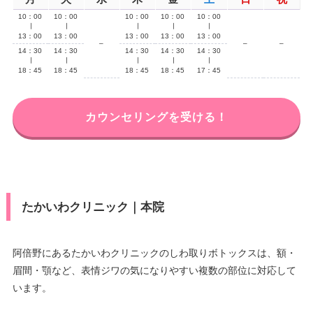
10：00
10：00
10：00
10：00
10：00
∣
∣
∣
∣
∣
13：00
13：00
13：00
13：00
13：00
–
–
–
14：30
14：30
14：30
14：30
14：30
∣
∣
∣
∣
∣
18：45
18：45
18：45
18：45
17：45
カウンセリングを受ける！
たかいわクリニック｜本院
阿倍野にあるたかいわクリニックのしわ取りボトックスは、額・
眉間・顎など、表情ジワの気になりやすい複数の部位に対応して
います。