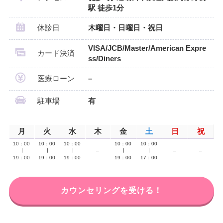
駅 徒歩1分
休診日
木曜日・日曜日・祝日
VISA/JCB/Master/American Expre
カード決済
ss/Diners
医療ローン
–
駐車場
有
月
火
水
木
金
土
日
祝
10：00
10：00
10：00
10：00
10：00
∣
∣
∣
–
∣
∣
–
–
19：00
19：00
19：00
19：00
17：00
カウンセリングを受ける！