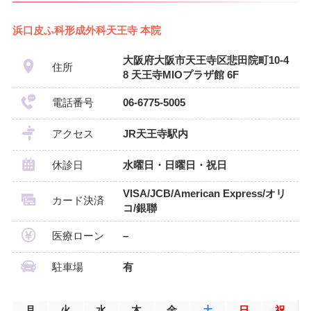
浜口皮ふ科形成外科天王寺 本院
大阪府大阪市天王寺区悲田院町10-4
住所
8 天王寺MIOプラザ館 6F
電話番号
06-6775-5005
アクセス
JR天王寺駅内
休診日
水曜日・日曜日・祝日
VISA/JCB/American Express/オリ
カード決済
コ/銀聯
医療ローン
–
駐車場
有
月
火
水
木
金
土
日
祝