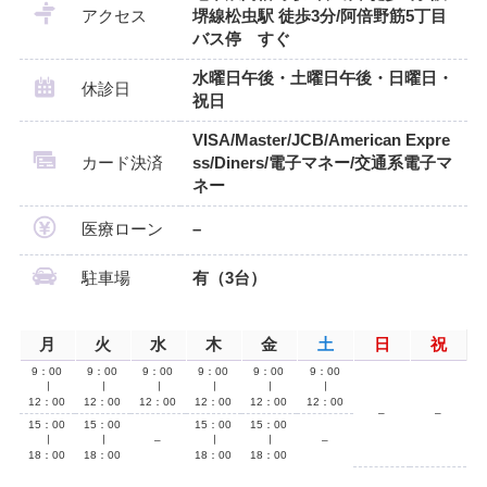
アクセス
堺線松虫駅 徒歩3分/阿倍野筋5丁目
バス停 すぐ
水曜日午後・土曜日午後・日曜日・
休診日
祝日
VISA/Master/JCB/American Expre
カード決済
ss/Diners/電子マネー/交通系電子マ
ネー
医療ローン
–
駐車場
有（3台）
月
火
水
木
金
土
日
祝
9：00
9：00
9：00
9：00
9：00
9：00
∣
∣
∣
∣
∣
∣
12：00
12：00
12：00
12：00
12：00
12：00
–
–
15：00
15：00
15：00
15：00
∣
∣
–
∣
∣
–
18：00
18：00
18：00
18：00