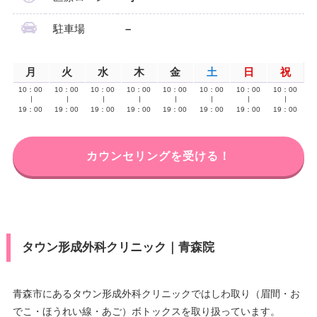
駐車場
–
月
火
水
木
金
土
日
祝
10：00
10：00
10：00
10：00
10：00
10：00
10：00
10：00
∣
∣
∣
∣
∣
∣
∣
∣
19：00
19：00
19：00
19：00
19：00
19：00
19：00
19：00
カウンセリングを受ける！
タウン形成外科クリニック｜青森院
青森市にあるタウン形成外科クリニックではしわ取り（眉間・お
でこ・ほうれい線・あご）ボトックスを取り扱っています。