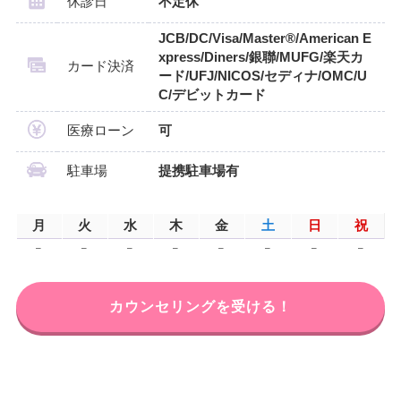
休診日
不定休
JCB/DC/Visa/Master®/American E
xpress/Diners/銀聯/MUFG/楽天カ
カード決済
ード/UFJ/NICOS/セディナ/OMC/U
C/デビットカード
医療ローン
可
駐車場
提携駐車場有
月
火
水
木
金
土
日
祝
–
–
–
–
–
–
–
–
カウンセリングを受ける！