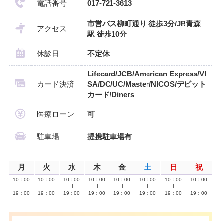
電話番号
017-721-3613
市営バス柳町通り 徒歩3分/JR青森
アクセス
駅 徒歩10分
休診日
不定休
Lifecard/JCB/American Express/VI
カード決済
SA/DC/UC/Master/NICOS/デビット
カード/Diners
医療ローン
可
駐車場
提携駐車場有
月
火
水
木
金
土
日
祝
10：00
10：00
10：00
10：00
10：00
10：00
10：00
10：00
∣
∣
∣
∣
∣
∣
∣
∣
19：00
19：00
19：00
19：00
19：00
19：00
19：00
19：00