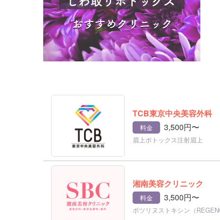
TCB東京中央美容外科
3,500円〜
料金
眉上ボトックス注射眉上
湘南美容クリニック
3,500円〜
料金
ボツリヌストキシン（REGEN