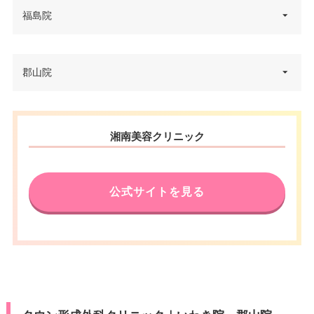
福島院
福島県福島市栄町6-1 メディア
郡山院
住所
シティ エスタ 4F
電話番号
0120-979-430
福島県郡山市駅前一丁目16番7号
住所
湘南美容クリニック
アティ郡山 8F
アクセス
JR福島駅 徒歩1分
電話番号
0120-239-140
休診日
火曜日
公式サイトを見る
アクセス
JR郡山駅西口 徒歩3分
VISA/Master/JCB/American Ex
press/DC/Diners/銀聯/NICOS/ト
カード決
休診日
月曜日・木曜日
ヨタTS3/楽天カード/MUFG(UF
済
J)/UC/Discover/オリコ/アプラス/
VISA/Master/JCB/American Ex
デビットカード
press/DC/Diners/銀聯/NICOS/ト
カード決
医療ロー
ヨタTS3/楽天カード/MUFG(UF
可
済
ン
J)/UC/Discover/オリコ/アプラス/