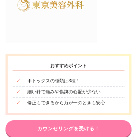
∣
∣
∣
∣
∣
∣
∣
∣
19：00
19：00
19：00
19：00
19：00
19：00
19：00
19：00
おすすめポイント
✓
ボトックスの種類は3種！
✓
細い針で痛みや傷跡の心配が少ない
✓
修正もできるから万が一のときも安心
カウンセリングを受ける！