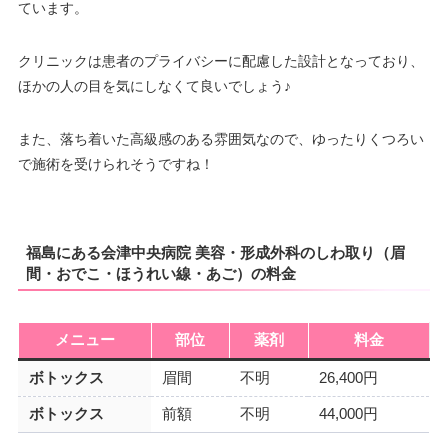
ています。
駐車場
提携駐車場有
月
火
水
木
金
土
日
祝
クリニックは患者のプライバシーに配慮した設計となっており、
–
–
–
–
–
–
–
–
ほかの人の目を気にしなくて良いでしょう♪
月
火
水
木
金
土
日
祝
–
–
–
–
–
–
–
–
また、落ち着いた高級感のある雰囲気なので、ゆったりくつろい
で施術を受けられそうですね！
福島にある会津中央病院 美容・形成外科のしわ取り（眉
間・おでこ・ほうれい線・あご）の料金
メニュー
部位
薬剤
料金
ボトックス
眉間
不明
26,400円
ボトックス
前額
不明
44,000円