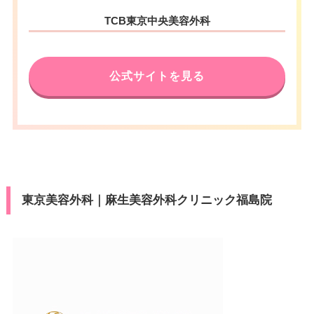
福島県郡山市駅前2丁目10-19 エ
住所
TCB東京中央美容外科
リート31ビル 4F
アクセス
JR福島駅東口 徒歩2分
電話番号
0120-197-221
休診日
不定休
公式サイトを見る
アクセス
郡山駅北口 徒歩1分
VISA/Master/JCB/American Ex
カード決
press/Diners/銀聯/Discover/デ
済
休診日
不定休
ビットカード
医療ロー
VISA/Master/JCB/American Ex
可
カード決
ン
press/Diners/銀聯/Discover/デ
済
ビットカード
駐車場
提携駐車場有
東京美容外科｜麻生美容外科クリニック福島院
医療ロー
可
ン
月
火
水
木
金
土
日
祝
駐車場
提携駐車場有
10：00
10：00
10：00
10：00
10：00
10：00
10：00
10：00
∣
∣
∣
∣
∣
∣
∣
∣
19：00
19：00
19：00
19：00
19：00
19：00
19：00
19：00
月
火
水
木
金
土
日
祝
10：00
10：00
10：00
10：00
10：00
10：00
10：00
10：00