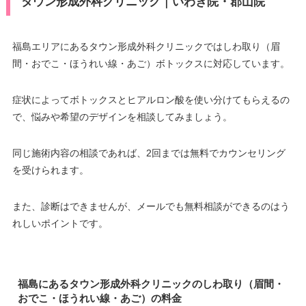
タウン形成外科クリニック｜いわき院・郡山院
デビットカード
駐車場
提携駐車場有
医療ロー
可
ン
福島エリアにあるタウン形成外科クリニックではしわ取り（眉
月
火
水
木
金
土
日
祝
間・おでこ・ほうれい線・あご）ボトックスに対応しています。
駐車場
提携駐車場有
9：00
9：00
9：00
9：00
9：00
9：00
9：00
∣
–
∣
∣
∣
∣
∣
∣
18：00
18：00
18：00
18：00
18：00
18：00
18：00
症状によってボトックスとヒアルロン酸を使い分けてもらえるの
月
火
水
木
金
土
日
祝
で、悩みや希望のデザインを相談してみましょう。
10：00
10：00
10：00
10：00
10：00
10：00
–
∣
∣
–
∣
∣
∣
∣
同じ施術内容の相談であれば、2回までは無料でカウンセリング
19：00
19：00
19：00
19：00
19：00
19：00
を受けられます。
また、診断はできませんが、メールでも無料相談ができるのはう
れしいポイントです。
福島にあるタウン形成外科クリニックのしわ取り（眉間・
おでこ・ほうれい線・あご）の料金