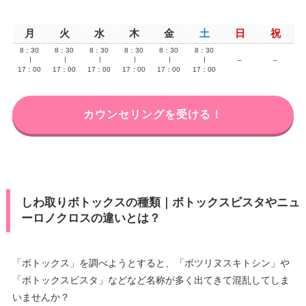
月
火
水
木
金
土
日
祝
8：30
8：30
8：30
8：30
8：30
8：30
∣
∣
∣
∣
∣
∣
–
–
17：00
17：00
17：00
17：00
17：00
17：00
カウンセリングを受ける！
しわ取りボトックスの種類｜ボトックスビスタやニュ
ーロノクロスの違いとは？
「ボトックス」を調べようとすると、「ボツリヌスキトシン」や
「ボトックスビスタ」などなど名称が多く出てきて混乱してしま
いませんか？