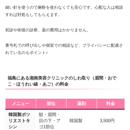
細い針を使うので麻酔を使わなくても安心です。心配な人は相談
すれば対処もしてもらえます。
初診や術後の診察、薬の費用はかかりません。
番号札での呼び出しや個室での相談など、プライバシーに配慮さ
れているのもポイント♪
福島にある湘南美容クリニックのしわ取り（眉間・おで
こ・ほうれい線・あご）の料金
メニュー
部位
薬剤
料金
韓国製ボツ
額・眉間・
リヌストキ
目の下・ア
韓国製
3,500円
シン
ゴ1部位