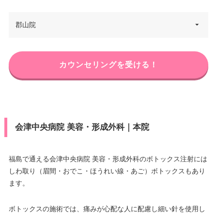
福島県いわき市平白銀町9-1 グラ
郡山院
住所
ンパークホテルパネックスいわ
き 1F
福島県郡山市駅前3-3 2-3-10 セン
電話番号
0120-107-455
カウンセリングを受ける！
住所
トラルビル 6F
JR常磐線・磐越東線 いわき駅 徒
アクセス
電話番号
0120-107-286
歩2分
休診日
不定休
アクセス
JR郡山駅 徒歩1分
会津中央病院 美容・形成外科｜本院
JCB/DC/Visa/Master®/America
休診日
不定休
カード決
n Express/Diners/銀聯/MUFG/楽
済
天カード/UFJ/NICOS/セディナ/
JCB/DC/Visa/Master®/America
福島で通える会津中央病院 美容・形成外科のボトックス注射には
OMC/UC/デビットカード
カード決
n Express/Diners/銀聯/MUFG/楽
しわ取り（眉間・おでこ・ほうれい線・あご）ボトックスもあり
済
天カード/UFJ/NICOS/セディナ/
医療ロー
ます。
可
OMC/UC/デビットカード
ン
医療ロー
ボトックスの施術では、痛みが心配な人に配慮し細い針を使用し
可
駐車場
提携駐車場有
ン