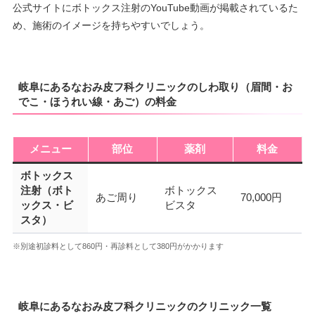
公式サイトにボトックス注射のYouTube動画が掲載されているた
め、施術のイメージを持ちやすいでしょう。
岐阜にあるなおみ皮フ科クリニックのしわ取り（眉間・お
でこ・ほうれい線・あご）の料金
メニュー
部位
薬剤
料金
ボトックス
注射（ボト
ボトックス
あご周り
70,000円
ックス・ビ
ビスタ
スタ）
※別途初診料として860円・再診料として380円がかかります
岐阜にあるなおみ皮フ科クリニックのクリニック一覧