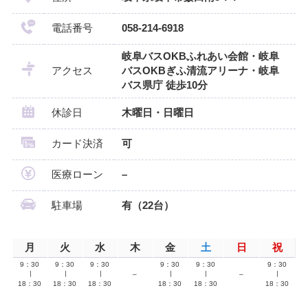
電話番号
058-214-6918
岐阜バスOKBふれあい会館・岐阜
アクセス
バスOKBぎふ清流アリーナ・岐阜
バス県庁 徒歩10分
休診日
木曜日・日曜日
カード決済
可
医療ローン
–
駐車場
有（22台）
月
火
水
木
金
土
日
祝
9：30
9：30
9：30
9：30
9：30
9：30
∣
∣
∣
–
∣
∣
–
∣
18：30
18：30
18：30
18：30
18：30
18：30