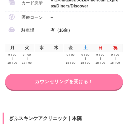
カード決済
ss/Diners/Discover
医療ローン
–
駐車場
有（16台）
月
火
水
木
金
土
日
祝
9：00
9：00
9：00
9：00
9：00
9：00
∣
∣
–
–
∣
∣
∣
∣
18：00
18：00
18：00
18：00
18：00
18：00
カウンセリングを受ける！
ぎふスキンケアクリニック｜本院