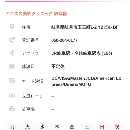
アイエス美容クリニック 岐阜院
住所
岐阜県岐阜市玉宮町1-2 Y2ビル BF
電話番号
058-264-0177
アクセス
JR岐阜駅・名鉄岐阜駅 徒歩5分
休診日
不定休
DC/VISA/Master/JCB/American Ex
カード決済
press/Diners/MUFG
医療ローン
–
駐車場
–
月
火
水
木
金
土
日
祝