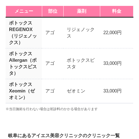
メニュー
部位
薬剤
料金
ボトックス
REGENOX
リジェノック
アゴ
22,000円
（リジェノッ
ス
クス）
ボトックス
Allergan（ボ
ボトックスビ
アゴ
33,000円
トックスビス
スタ
タ）
ボトックス
Xeomin（ゼ
アゴ
ゼオミン
33,000円
オミン）
※当日施術を行わない場合は初診料のかかる場合があります
岐阜にあるアイエス美容クリニックのクリニック一覧