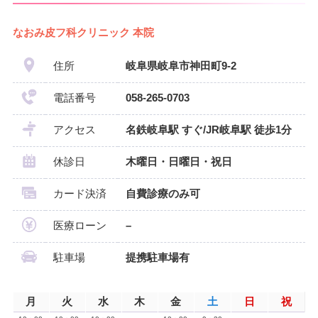
なおみ皮フ科クリニック 本院
住所
岐阜県岐阜市神田町9-2
電話番号
058-265-0703
アクセス
名鉄岐阜駅 すぐ/JR岐阜駅 徒歩1分
休診日
木曜日・日曜日・祝日
カード決済
自費診療のみ可
医療ローン
–
駐車場
提携駐車場有
月
火
水
木
金
土
日
祝