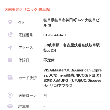
湘南美容クリニック 岐阜院
岐阜県岐阜市神田町9-27 大岐阜ビ
住所
ル 3F
電話番号
0120-541-470
JR岐阜駅・名古屋鉄道名鉄岐阜駅
アクセス
徒歩2分
休診日
不定休
VISA/Master/JCB/American Expre
ss/DC/Diners/銀聯/NICOS/トヨタT
カード決済
S3/楽天/MUFG（UFJ)/UC/Discove
r/オリコ/アプラス
医療ローン
可
駐車場
–