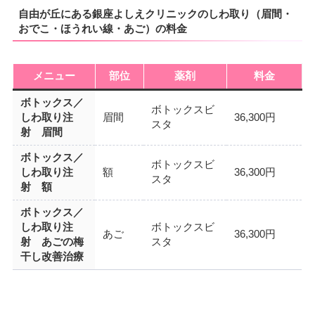
自由が丘にある銀座よしえクリニックのしわ取り（眉間・
おでこ・ほうれい線・あご）の料金
メニュー
部位
薬剤
料金
ボトックス／
ボトックスビ
しわ取り注
眉間
36,300円
スタ
射 眉間
ボトックス／
ボトックスビ
しわ取り注
額
36,300円
スタ
射 額
ボトックス／
しわ取り注
ボトックスビ
あご
36,300円
射 あごの梅
スタ
干し改善治療