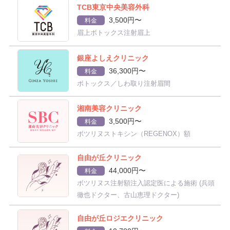
TCB東京中央美容外科
3,500円〜
料金
眉上ボトックス注射眉上
銀座よしえクリニック
36,300円〜
料金
ボトックス／しわ取り注射眉間
湘南美容クリニック
3,500円〜
料金
ボツリヌストキシン（REGENOX）額
自由が丘クリニック
44,000円〜
料金
ボツリヌス注射額注入認定医による施術 (兵頭
徹也ドクター、古山恵理ドクター)
自由が丘ロジエクリニック