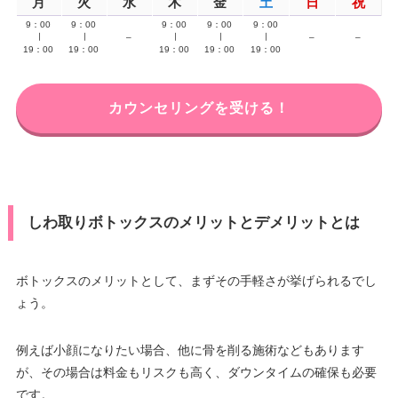
月
火
水
木
金
土
日
祝
9：00
9：00
9：00
9：00
9：00
∣
∣
–
∣
∣
∣
–
–
19：00
19：00
19：00
19：00
19：00
カウンセリングを受ける！
しわ取りボトックスのメリットとデメリットとは
ボトックスのメリットとして、まずその手軽さが挙げられるでし
ょう。
例えば小顔になりたい場合、他に骨を削る施術などもあります
が、その場合は料金もリスクも高く、ダウンタイムの確保も必要
です。