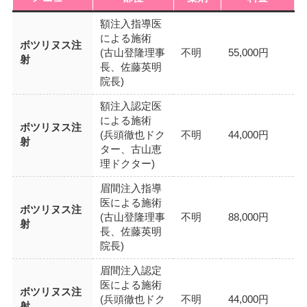
額注入指導医
による施術
ボツリヌス注
(古山登隆理事
不明
55,000円
射
長、佐藤英明
院長)
額注入認定医
による施術
ボツリヌス注
(兵頭徹也ドク
不明
44,000円
射
ター、古山恵
理ドクター)
眉間注入指導
医による施術
ボツリヌス注
(古山登隆理事
不明
88,000円
射
長、佐藤英明
院長)
眉間注入認定
医による施術
ボツリヌス注
(兵頭徹也ドク
不明
44,000円
射