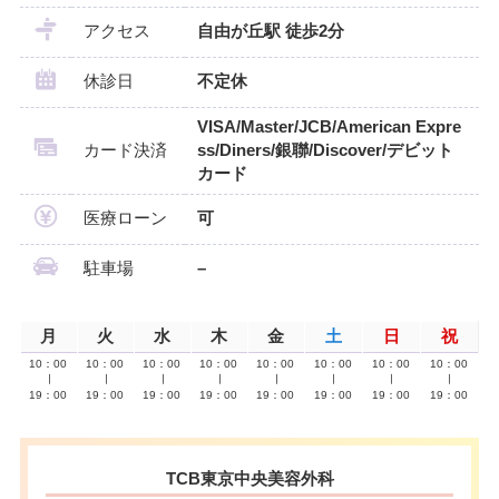
アクセス
自由が丘駅 徒歩2分
休診日
不定休
VISA/Master/JCB/American Expre
カード決済
ss/Diners/銀聯/Discover/デビット
カード
医療ローン
可
駐車場
–
月
火
水
木
金
土
日
祝
10：00
10：00
10：00
10：00
10：00
10：00
10：00
10：00
∣
∣
∣
∣
∣
∣
∣
∣
19：00
19：00
19：00
19：00
19：00
19：00
19：00
19：00
TCB東京中央美容外科