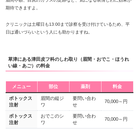
期待できますよ。
クリニックは土曜日も13:00まで診察を受け付けているため、平
日は通いづらいという人にも助かりますね。
草津にある津田皮フ科のしわ取り（眉間・おでこ・ほうれ
い線・あご）の料金
メニュー
部位
薬剤
料金
ボトックス
眉間の縦ジ
要問い合わ
70,000～円
注射
ワ
せ
ボトックス
おでこのシ
要問い合わ
70,000～円
注射
ワ
せ