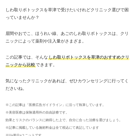
しわ取りボトックスを草津で受けたいけれどクリニック選びで困
っていませんか？
眉間やおでこ、ほうれい線、あごのしわ取りボトックスは、クリ
ニックによって薬剤や注入量がさまざま。
この記事では、そんな
しわ取りボトックスを草津のおすすめクリ
ニックから比較
できます。
気になったクリニックがあれば、ぜひカウンセリングに行ってく
ださいね。
※この記事は「医療広告ガイドライン」に沿って執筆しています。
※美容医療は保険適用外の自由診療です。
効果とリスクのバランスに納得した上で、自分に合った治療を選びましょう。
※記事に掲載している施術料金は全て税込にて表記しています
※U=単位=ユニットです