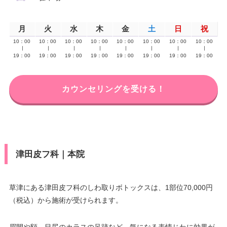
月
火
水
木
金
土
日
祝
10：00
10：00
10：00
10：00
10：00
10：00
10：00
10：00
∣
∣
∣
∣
∣
∣
∣
∣
19：00
19：00
19：00
19：00
19：00
19：00
19：00
19：00
カウンセリングを受ける！
津田皮フ科｜本院
草津にある津田皮フ科のしわ取りボトックスは、1部位70,000円
（税込）から施術が受けられます。
眉間や額、目尻のカラスの足跡など、気になる表情じわに効果が