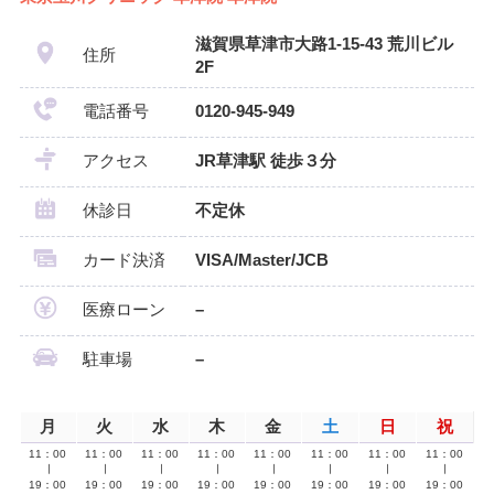
滋賀県草津市大路1-15-43 荒川ビル
住所
2F
電話番号
0120-945-949
アクセス
JR草津駅 徒歩３分
休診日
不定休
カード決済
VISA/Master/JCB
医療ローン
–
駐車場
–
月
火
水
木
金
土
日
祝
11：00
11：00
11：00
11：00
11：00
11：00
11：00
11：00
∣
∣
∣
∣
∣
∣
∣
∣
19：00
19：00
19：00
19：00
19：00
19：00
19：00
19：00