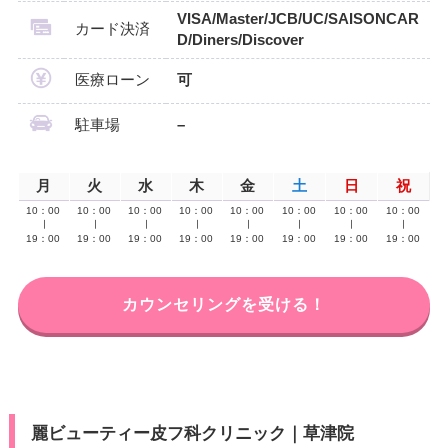
VISA/Master/JCB/UC/SAISONCAR
カード決済
D/Diners/Discover
医療ローン
可
駐車場
–
月
火
水
木
金
土
日
祝
10：00
10：00
10：00
10：00
10：00
10：00
10：00
10：00
∣
∣
∣
∣
∣
∣
∣
∣
19：00
19：00
19：00
19：00
19：00
19：00
19：00
19：00
カウンセリングを受ける！
麗ビューティー皮フ科クリニック｜草津院