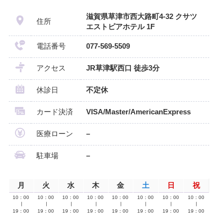
滋賀県草津市西大路町4-32 クサツ
住所
エストピアホテル 1F
電話番号
077-569-5509
アクセス
JR草津駅西口 徒歩3分
休診日
不定休
カード決済
VISA/Master/AmericanExpress
医療ローン
–
駐車場
–
月
火
水
木
金
土
日
祝
10：00
10：00
10：00
10：00
10：00
10：00
10：00
10：00
∣
∣
∣
∣
∣
∣
∣
∣
19：00
19：00
19：00
19：00
19：00
19：00
19：00
19：00