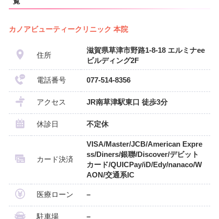
覧
カノアビューティークリニック 本院
滋賀県草津市野路1-8-18 エルミナee
住所
ビルディング2F
電話番号
077-514-8356
アクセス
JR南草津駅東口 徒歩3分
休診日
不定休
VISA/Master/JCB/American Expre
ss/Diners/銀聯/Discover/デビット
カード決済
カード/QUICPay/iD/Edy/nanaco/W
AON/交通系IC
医療ローン
–
駐車場
–