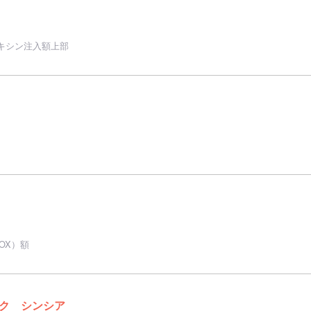
キシン注入額上部
OX）額
ク シンシア