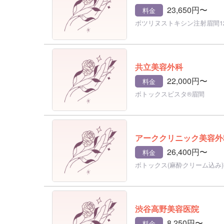
23,650円〜
料金
ボツリヌストキシン注射眉間12
共立美容外科
22,000円〜
料金
ボトックスビスタ®眉間
アーククリニック美容外
26,400円〜
料金
ボトックス(麻酔クリーム込み
渋谷高野美容医院
8,250円〜
料金