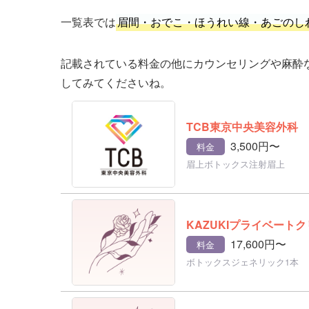
一覧表では
眉間・おでこ・ほうれい線・あごのし
記載されている料金の他にカウンセリングや麻酔
してみてくださいね。
TCB東京中央美容外科
3,500円〜
料金
眉上ボトックス注射眉上
KAZUKIプライベート
17,600円〜
料金
ボトックスジェネリック1本