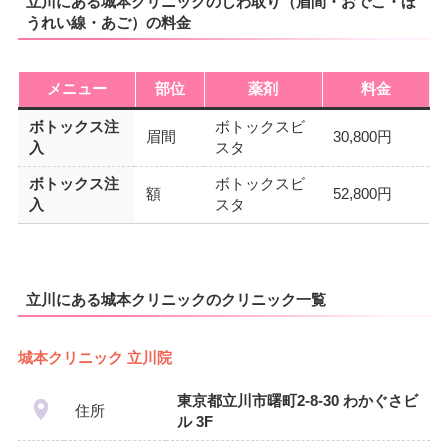
立川にある城本クリニックのしわ取り（眉間・おでこ・ほ
うれい線・あご）の料金
メニュー
部位
薬剤
料金
ボトックス注
ボトックスビ
眉間
30,800円
入
スタ
ボトックス注
ボトックスビ
額
52,800円
入
スタ
立川にある城本クリニックのクリニック一覧
城本クリニック 立川院
東京都立川市曙町2-8-30 わかぐさビ
住所
ル 3F