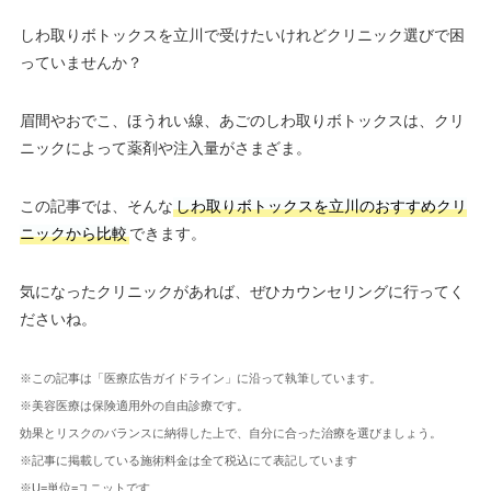
しわ取りボトックスを立川で受けたいけれどクリニック選びで困
っていませんか？
眉間やおでこ、ほうれい線、あごのしわ取りボトックスは、クリ
ニックによって薬剤や注入量がさまざま。
この記事では、そんな
しわ取りボトックスを立川のおすすめクリ
ニックから比較
できます。
気になったクリニックがあれば、ぜひカウンセリングに行ってく
ださいね。
※この記事は「医療広告ガイドライン」に沿って執筆しています。
※美容医療は保険適用外の自由診療です。
効果とリスクのバランスに納得した上で、自分に合った治療を選びましょう。
※記事に掲載している施術料金は全て税込にて表記しています
※U=単位=ユニットです