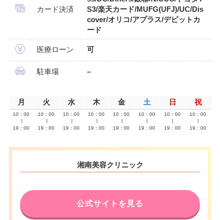
カード決済
S3/楽天カード/MUFG(UFJ)/UC/Dis
cover/オリコ/アプラス/デビットカ
ード
医療ローン
可
駐車場
–
月
火
水
木
金
土
日
祝
10：00
10：00
10：00
10：00
10：00
10：00
10：00
10：00
∣
∣
∣
∣
∣
∣
∣
∣
19：00
19：00
19：00
19：00
19：00
19：00
19：00
19：00
湘南美容クリニック
公式サイトを見る