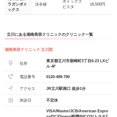
ボトックス
ラガンボト
法令線
16,500円
ビスタ
ックス
立川にある湘南美容クリニックのクリニック一覧
湘南美容クリニック 立川院
東京都立川市柴崎町3丁目6-23 LXビ
住所
ル 4F
電話番号
0120-489-790
アクセス
JR立川駅南口 徒歩1分
休診日
不定休
VISA/Master/JCB/American Expre
ss/DC/Diners/銀聯/NICOS/トヨタT