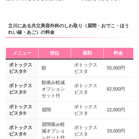
立川にある共立美容外科のしわ取り（眉間・おでこ・ほう
れい線・あご）の料金
メニュー
部位
薬剤
料金
ボトックス
ボトックス
額
55,000円
ビスタ®
ビスタ
額痛み軽減
ボトックス
ボトックス
オプション
82,500円
ビスタ®
ビスタ
セット付
ボトックス
ボトックス
眉間
22,000円
ビスタ®
ビスタ
眉間痛み軽
ボトックス
ボトックス
減オプショ
33,000円
ビスタ®
ビスタ
ンセット付