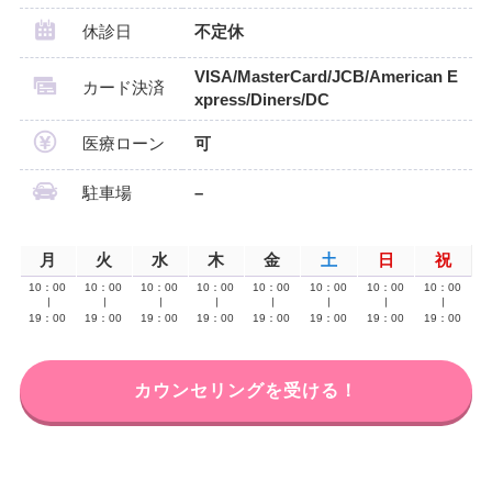
休診日
不定休
VISA/MasterCard/JCB/American E
カード決済
xpress/Diners/DC
医療ローン
可
駐車場
–
月
火
水
木
金
土
日
祝
10：00
10：00
10：00
10：00
10：00
10：00
10：00
10：00
∣
∣
∣
∣
∣
∣
∣
∣
19：00
19：00
19：00
19：00
19：00
19：00
19：00
19：00
カウンセリングを受ける！