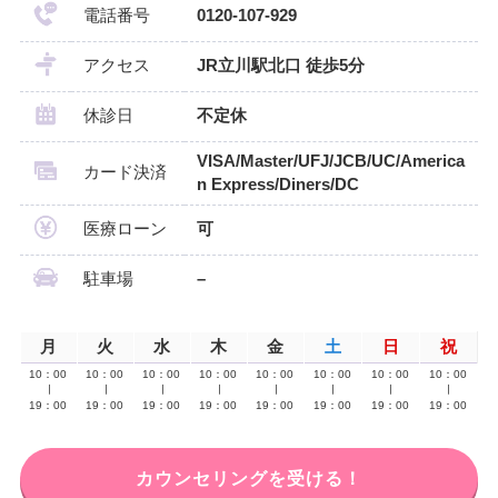
電話番号
0120-107-929
アクセス
JR立川駅北口 徒歩5分
休診日
不定休
VISA/Master/UFJ/JCB/UC/America
カード決済
n Express/Diners/DC
医療ローン
可
駐車場
–
月
火
水
木
金
土
日
祝
10：00
10：00
10：00
10：00
10：00
10：00
10：00
10：00
∣
∣
∣
∣
∣
∣
∣
∣
19：00
19：00
19：00
19：00
19：00
19：00
19：00
19：00
カウンセリングを受ける！