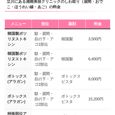
立川にある湘南美容クリニックのしわ取り（眉間・おで
こ・ほうれい線・あご）の料金
メニュー
部位
薬剤
料金
韓国製ボツ
額・眉間・
リヌストキ
目の下・ア
韓国製
3,500円
シン
ゴ1部位
韓国製ボツ
額・眉間・
リヌストキ
目の下・ア
韓国製
6,400円
シン
ゴ2部位
額・眉間・
ボトックス
ボトックス
目の下・ア
8,000円
(アラガン)
ビスタ
ゴ1部位
額・眉間・
ボトックス
ボトックス
目の下・ア
15,200円
(アラガン)
ビスタ
ゴ2部位
特殊部位ア