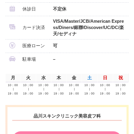
休診日
不定休
VISA/Master/JCB/American Expre
カード決済
ss/Diners/銀聯/Discover/UC/DC/楽
天/セディナ
医療ローン
可
駐車場
–
月
火
水
木
金
土
日
祝
10：00
10：00
10：00
10：00
10：00
10：00
10：00
10：00
∣
∣
∣
∣
∣
∣
∣
∣
19：00
19：00
19：00
19：00
19：00
19：00
19：00
19：00
品川スキンクリニック美容皮フ科