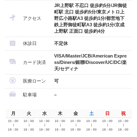
JR上野駅 不忍口 徒歩約5分/JR御徒
町駅 北口 徒歩約5分/東京メトロ上
アクセス
野広小路駅A3 徒歩約1分/都営地下
鉄上野御徒町駅A3 徒歩約1分/京成
上野駅 正面口 徒歩約4分
休診日
不定休
VISA/Master/JCB/American Expre
カード決済
ss/Diners/銀聯/Discover/UC/DC/楽
天/セディナ
医療ローン
可
駐車場
–
月
火
水
木
金
土
日
祝
10：00
10：00
10：00
10：00
10：00
10：00
10：00
10：00
∣
∣
∣
∣
∣
∣
∣
∣
19：00
19：00
19：00
19：00
19：00
19：00
19：00
19：00