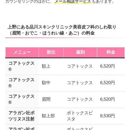
カウンセリングのほかに、
メール相談サービス
もあります。
上野にある品川スキンクリニック美容皮フ科のしわ取り
（眉間・おでこ・ほうれい線・あご）の料金
メニュー
部位
薬剤
料金
コアトックス
額上
コアトックス
6,520円
®
コアトックス
額中
コアトックス
6,520円
®
コアトックス
眉間
コアトックス
6,520円
®
アラガン社ボ
ボトックスビ
額上部
8,530円
ツリヌス注射
スタ
アラガン社ボ
ボトックスビ