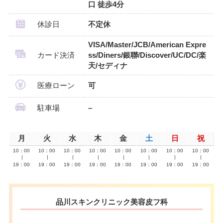
口 徒歩4分
休診日
不定休
VISA/Master/JCB/American Expre
カード決済
ss/Diners/銀聯/Discover/UC/DC/楽
天/セディナ
医療ローン
可
駐車場
–
月
火
水
木
金
土
日
祝
10：00
10：00
10：00
10：00
10：00
10：00
10：00
10：00
∣
∣
∣
∣
∣
∣
∣
∣
19：00
19：00
19：00
19：00
19：00
19：00
19：00
19：00
品川スキンクリニック美容皮フ科