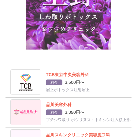
TCB東京中央美容外科
3,500円〜
料金
眉上ボトックス注射眉上
品川美容外科
3,350円〜
料金
プチシワ取り ボツリヌス・トキシン注入額上部
品川スキンクリニック美容皮フ科