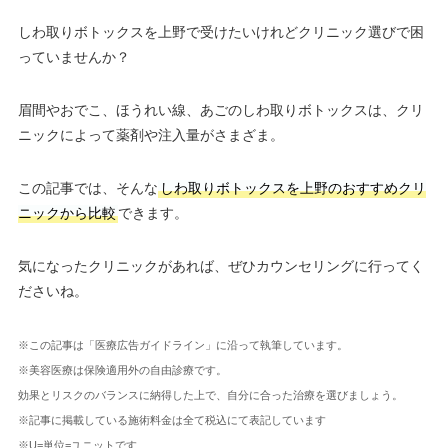
しわ取りボトックスを上野で受けたいけれどクリニック選びで困
っていませんか？
眉間やおでこ、ほうれい線、あごのしわ取りボトックスは、クリ
ニックによって薬剤や注入量がさまざま。
この記事では、そんな
しわ取りボトックスを上野のおすすめクリ
ニックから比較
できます。
気になったクリニックがあれば、ぜひカウンセリングに行ってく
ださいね。
※この記事は「医療広告ガイドライン」に沿って執筆しています。
※美容医療は保険適用外の自由診療です。
効果とリスクのバランスに納得した上で、自分に合った治療を選びましょう。
※記事に掲載している施術料金は全て税込にて表記しています
※U=単位=ユニットです