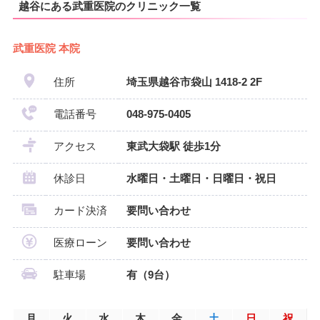
越谷にある武重医院のクリニック一覧
武重医院 本院
住所
埼玉県越谷市袋山 1418-2 2F
電話番号
048-975-0405
アクセス
東武大袋駅 徒歩1分
休診日
水曜日・土曜日・日曜日・祝日
カード決済
要問い合わせ
医療ローン
要問い合わせ
駐車場
有（9台）
月
火
水
木
金
土
日
祝