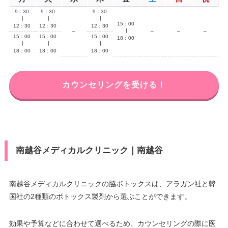
9：30
9：30
9：30
∣
∣
∣
15：00
12：30
12：30
12：30
–
∣
–
–
–
15：00
15：00
15：00
18：00
∣
∣
∣
18：00
18：00
18：00
カウンセリングを受ける！
南越谷メディカルクリニック｜南越谷
南越谷メディカルクリニックの脇ボトックスは、アラガン社と韓
国社の2種類のボトックス製剤から選ぶことができます。
効果や予算などに合わせて選べるため、カウンセリングの際に医