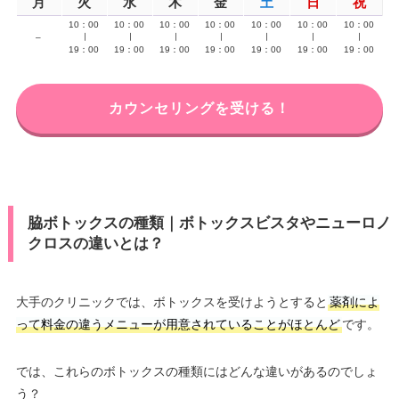
月
火
水
木
金
土
日
祝
10：00
10：00
10：00
10：00
10：00
10：00
10：00
–
∣
∣
∣
∣
∣
∣
∣
19：00
19：00
19：00
19：00
19：00
19：00
19：00
カウンセリングを受ける！
脇ボトックスの種類｜ボトックスビスタやニューロノ
クロスの違いとは？
大手のクリニックでは、ボトックスを受けようとすると
薬剤によ
って料金の違うメニューが用意されていることがほとんど
です。
では、これらのボトックスの種類にはどんな違いがあるのでしょ
う？