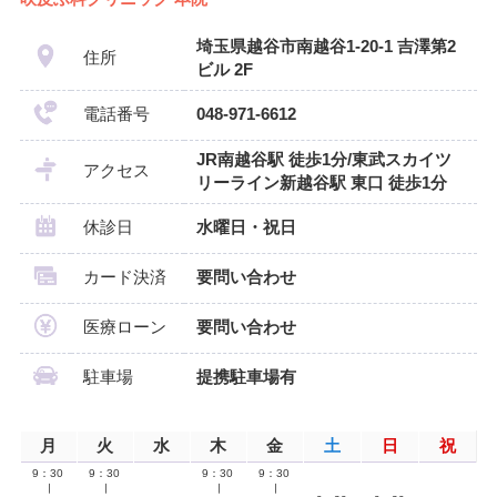
埼玉県越谷市南越谷1-20-1 吉澤第2
住所
ビル 2F
電話番号
048-971-6612
JR南越谷駅 徒歩1分/東武スカイツ
アクセス
リーライン新越谷駅 東口 徒歩1分
休診日
水曜日・祝日
カード決済
要問い合わせ
医療ローン
要問い合わせ
駐車場
提携駐車場有
月
火
水
木
金
土
日
祝
9：30
9：30
9：30
9：30
∣
∣
∣
∣