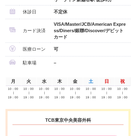
休診日
不定休
VISA/Master/JCB/American Expre
カード決済
ss/Diners/銀聯/Discover/デビット
カード
医療ローン
可
駐車場
–
月
火
水
木
金
土
日
祝
10：00
10：00
10：00
10：00
10：00
10：00
10：00
10：00
∣
∣
∣
∣
∣
∣
∣
∣
19：00
19：00
19：00
19：00
19：00
19：00
19：00
19：00
TCB東京中央美容外科