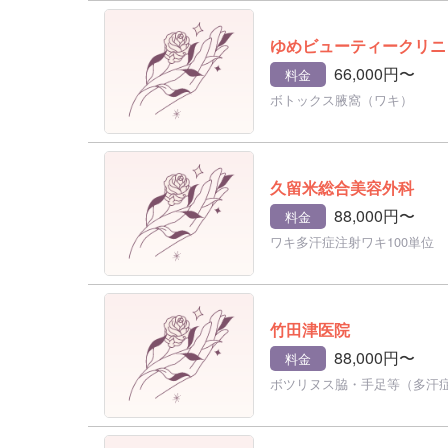
ゆめビューティークリニ
66,000円〜
料金
ボトックス腋窩（ワキ）
久留米総合美容外科
88,000円〜
料金
ワキ多汗症注射ワキ100単位
竹田津医院
88,000円〜
料金
ボツリヌス脇・手足等（多汗症