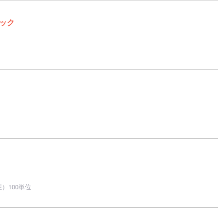
ック
）100単位