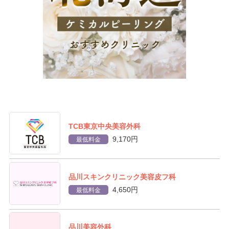
TCB東京中央美容外科
9,170円
最低料金
品川スキンクリニック美容皮フ科
4,650円
最低料金
品川美容外科