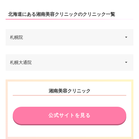
北海道にある湘南美容クリニックのクリニック一覧
札幌院
北海道札幌市中央区北5条西2-5 J
札幌大通院
住所
Rタワーオフィスプラザさっぽろ
13F
北海道札幌市中央区北一条西3-3-
電話番号
0120-828-233
住所
湘南美容クリニック
10 KOKOHOTEL札幌駅前 3F
アクセス
JR札幌駅 直結
電話番号
0120-031-999
公式サイトを見る
休診日
不定休
チ・カ・ホ（札幌駅前通地下歩
行空間）7番出口 徒歩1分/札幌市
VISA/Master/JCB/American Ex
アクセス
営地下鉄大通駅 徒歩2分/地下鉄
press/DC/Diners/銀聯/NICOS/ト
カード決
さっぽろ駅 徒歩3分