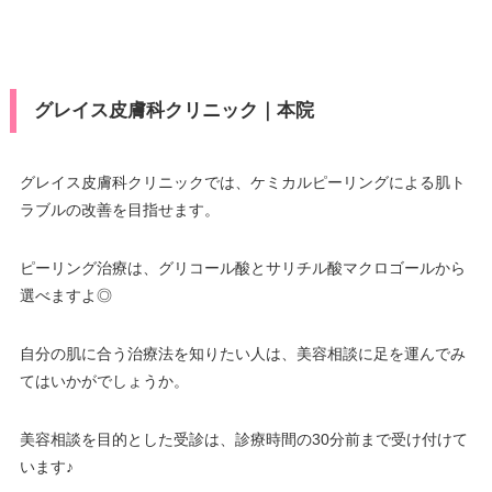
ヨタTS3/楽天カード/MUFG(UF
済
J)/UC/Discover/オリコ/アプラス/
休診日
火曜日・水曜日
デビットカード
VISA/Master/JCB/American Ex
医療ロー
可
グレイス皮膚科クリニック｜本院
press/DC/Diners/銀聯/NICOS/ト
ン
カード決
ヨタTS3/楽天カード/MUFG(UF
済
J)/UC/Discover/オリコ/アプラス/
駐車場
–
デビットカード
グレイス皮膚科クリニックでは、ケミカルピーリングによる肌ト
ラブルの改善を目指せます。
医療ロー
月
火
水
木
金
土
日
祝
可
ン
10：00
10：00
10：00
10：00
10：00
10：00
10：00
10：00
ピーリング治療は、グリコール酸とサリチル酸マクロゴールから
∣
∣
∣
∣
∣
∣
∣
∣
駐車場
–
19：00
19：00
19：00
19：00
19：00
19：00
19：00
19：00
選べますよ◎
月
火
水
木
金
土
日
祝
自分の肌に合う治療法を知りたい人は、美容相談に足を運んでみ
てはいかがでしょうか。
9：00
9：00
9：00
9：00
9：00
9：00
∣
–
–
∣
∣
∣
∣
∣
18：00
18：00
18：00
18：00
18：00
18：00
美容相談を目的とした受診は、診療時間の30分前まで受け付けて
います♪