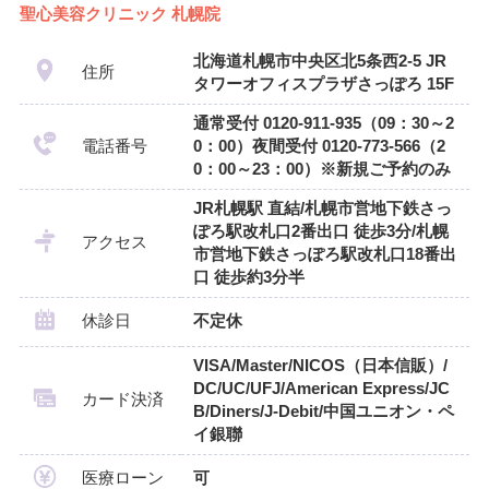
聖心美容クリニック 札幌院
北海道札幌市中央区北5条西2-5 JR
住所
タワーオフィスプラザさっぽろ 15F
通常受付 0120-911-935（09：30～2
電話番号
0：00）夜間受付 0120-773-566（2
0：00～23：00）※新規ご予約のみ
JR札幌駅 直結/札幌市営地下鉄さっ
ぽろ駅改札口2番出口 徒歩3分/札幌
アクセス
市営地下鉄さっぽろ駅改札口18番出
口 徒歩約3分半
休診日
不定休
VISA/Master/NICOS（日本信販）/
DC/UC/UFJ/American Express/JC
カード決済
B/Diners/J-Debit/中国ユニオン・ペ
イ銀聯
医療ローン
可