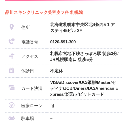
品川スキンクリニック美容皮フ科 札幌院
北海道札幌市中央区北4条西5-1 ア
住所
スティ45ビル 2F
電話番号
0120-891-300
札幌市営地下鉄さっぽろ駅 徒歩3分/
アクセス
JR札幌駅南口 徒歩5分
休診日
不定休
VISA/Discover/UC/銀聯/Master/セ
カード決済
ディナ/JCB/Diners/DC/American E
xpress/楽天/デビットカード
医療ローン
可
駐車場
–