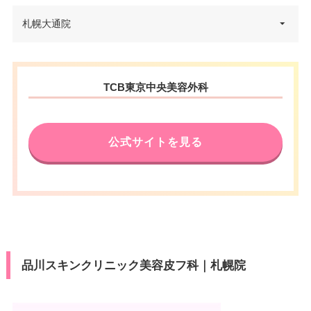
北海道札幌市中央区北4条西2丁
札幌大通院
住所
目1番地2 キタコートレードビル
6F
北海道札幌市中央区南1条西2-18
電話番号
0120-569-263
住所
TCB東京中央美容外科
IKEUCHI GATE 5F
東豊線さっぽろ駅 徒歩1分/JR札
アクセス
電話番号
0120-478-325
幌駅 徒歩5分
公式サイトを見る
札幌市営地下鉄大通駅 徒歩1分/
休診日
不定休
アクセス
東豊線豊水すすきの駅 徒歩6分
VISA/Master/JCB/American Ex
カード決
休診日
不定休
press/Diners/Discover/UnionPa
済
y
VISA/Master/JCB/American Ex
カード決
医療ロー
press/Diners/銀聯/Discover/デ
可
済
ン
ビットカード
品川スキンクリニック美容皮フ科｜札幌院
医療ロー
駐車場
–
可
ン