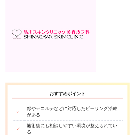
駐車場
–
月
火
水
木
金
土
日
祝
10：00
10：00
10：00
10：00
10：00
10：00
10：00
10：00
∣
∣
∣
∣
∣
∣
∣
∣
19：00
19：00
19：00
19：00
19：00
19：00
19：00
19：00
月
火
水
木
金
土
日
祝
10：00
10：00
10：00
10：00
10：00
10：00
10：00
10：00
∣
∣
∣
∣
∣
∣
∣
∣
19：00
19：00
19：00
19：00
19：00
19：00
19：00
19：00
おすすめポイント
顔やデコルテなどに対応したピーリング治療
✓
がある
施術後にも相談しやすい環境が整えられてい
✓
る