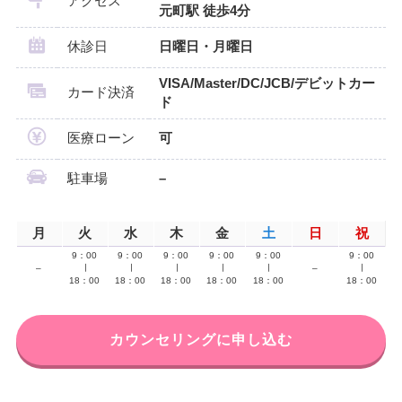
アクセス
元町駅 徒歩4分
休診日
日曜日・月曜日
VISA/Master/DC/JCB/デビットカー
カード決済
ド
医療ローン
可
駐車場
–
月
火
水
木
金
土
日
祝
9：00
9：00
9：00
9：00
9：00
9：00
–
∣
∣
∣
∣
∣
–
∣
18：00
18：00
18：00
18：00
18：00
18：00
カウンセリングに申し込む