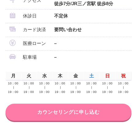
アクセス
徒歩7分/JR三ノ宮駅 徒歩8分
休診日
不定休
カード決済
要問い合わせ
医療ローン
–
駐車場
–
月
火
水
木
金
土
日
祝
10：00
10：00
10：00
10：00
10：00
10：00
10：00
10：00
∣
∣
∣
∣
∣
∣
∣
∣
19：00
19：00
19：00
19：00
19：00
19：00
19：00
19：00
カウンセリングに申し込む