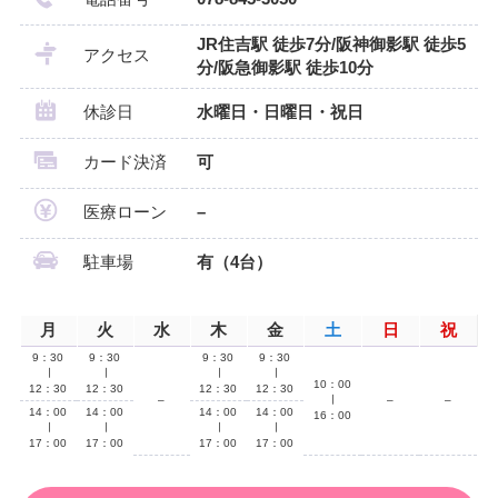
JR住吉駅 徒歩7分/阪神御影駅 徒歩5
アクセス
分/阪急御影駅 徒歩10分
休診日
水曜日・日曜日・祝日
カード決済
可
医療ローン
–
駐車場
有（4台）
月
火
水
木
金
土
日
祝
9：30
9：30
9：30
9：30
∣
∣
∣
∣
10：00
12：30
12：30
12：30
12：30
–
∣
–
–
14：00
14：00
14：00
14：00
16：00
∣
∣
∣
∣
17：00
17：00
17：00
17：00