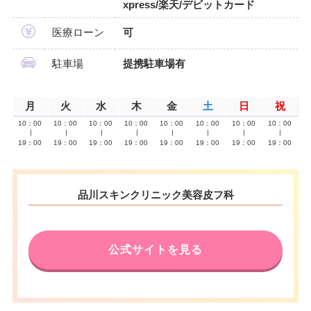
xpress/楽天/デビットカード
医療ローン
可
駐車場
提携駐車場有
月
火
水
木
金
土
日
祝
10：00
10：00
10：00
10：00
10：00
10：00
10：00
10：00
∣
∣
∣
∣
∣
∣
∣
∣
19：00
19：00
19：00
19：00
19：00
19：00
19：00
19：00
品川スキンクリニック美容皮フ科
公式サイトを見る