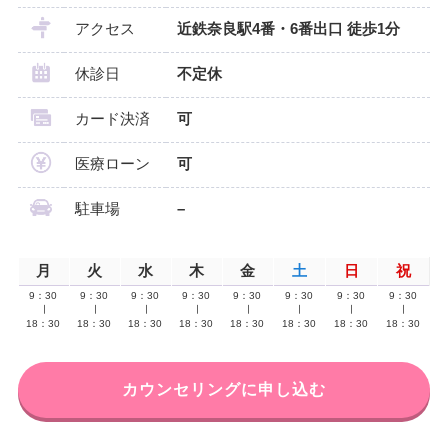
アクセス
近鉄奈良駅4番・6番出口 徒歩1分
休診日
不定休
カード決済
可
医療ローン
可
駐車場
–
月
火
水
木
金
土
日
祝
9：30
9：30
9：30
9：30
9：30
9：30
9：30
9：30
∣
∣
∣
∣
∣
∣
∣
∣
18：30
18：30
18：30
18：30
18：30
18：30
18：30
18：30
カウンセリングに申し込む