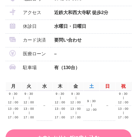
アクセス
近鉄大和西大寺駅 徒歩2分
休診日
水曜日・日曜日
カード決済
要問い合わせ
医療ローン
–
駐車場
有（130台）
月
火
水
木
金
土
日
祝
9：30
9：30
9：30
9：30
9：30
∣
∣
∣
∣
∣
9：30
12：00
12：00
12：00
12：00
12：00
–
∣
–
13：00
13：00
13：00
13：00
13：00
12：00
∣
∣
∣
∣
∣
17：00
17：00
17：00
17：00
17：00