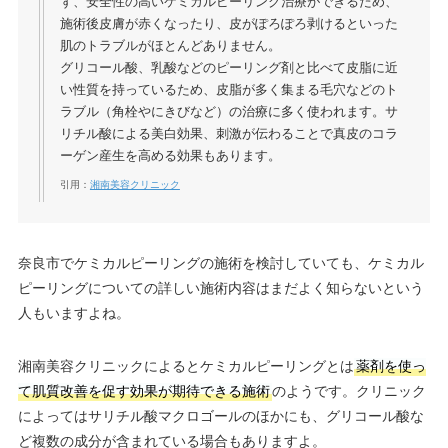
ず、安全性の高いケミカルピーリング治療ができるため、
施術後皮膚が赤くなったり、皮がぽろぽろ剥けるといった
肌のトラブルがほとんどありません。
グリコール酸、乳酸などのピーリング剤と比べて皮脂に近
い性質を持っているため、皮脂が多く集まる毛穴などのト
ラブル（角栓やにきびなど）の治療に多く使われます。サ
リチル酸による美白効果、刺激が伝わることで真皮のコラ
ーゲン産生を高める効果もあります。
引用：
湘南美容クリニック
奈良市でケミカルピーリングの施術を検討していても、ケミカル
ピーリングについての詳しい施術内容はまだよく知らないという
人もいますよね。
湘南美容クリニックによるとケミカルピーリングとは
薬剤を使っ
て肌質改善を促す効果が期待できる施術
のようです。クリニック
によってはサリチル酸マクロゴールのほかにも、グリコール酸な
ど複数の成分が含まれている場合もありますよ。