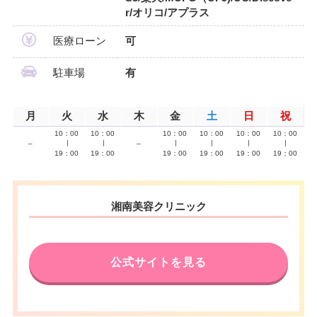
r/オリコ/アプラス
医療ローン
可
駐車場
有
月
火
水
木
金
土
日
祝
10：00
10：00
10：00
10：00
10：00
10：00
–
∣
∣
–
∣
∣
∣
∣
19：00
19：00
19：00
19：00
19：00
19：00
湘南美容クリニック
公式サイトを見る