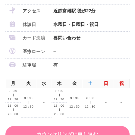
アクセス
近鉄富雄駅 徒歩22分
休診日
水曜日・日曜日・祝日
カード決済
要問い合わせ
医療ローン
–
駐車場
有
月
火
水
木
金
土
日
祝
9：30
9：30
∣
∣
9：30
9：30
9：30
12：30
12：30
∣
–
∣
∣
–
–
18：00
18：00
12：30
12：30
12：30
∣
∣
20：00
20：00
カウンセリングに申し込む