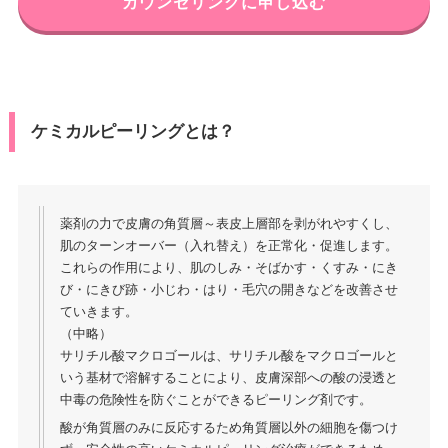
カウンセリングに申し込む
ケミカルピーリングとは？
薬剤の力で皮膚の角質層～表皮上層部を剥がれやすくし、
肌のターンオーバー（入れ替え）を正常化・促進します。
これらの作用により、肌のしみ・そばかす・くすみ・にき
び・にきび跡・小じわ・はり・毛穴の開きなどを改善させ
ていきます。
（中略）
サリチル酸マクロゴールは、サリチル酸をマクロゴールと
いう基材で溶解することにより、皮膚深部への酸の浸透と
中毒の危険性を防ぐことができるピーリング剤です。
酸が角質層のみに反応するため角質層以外の細胞を傷つけ