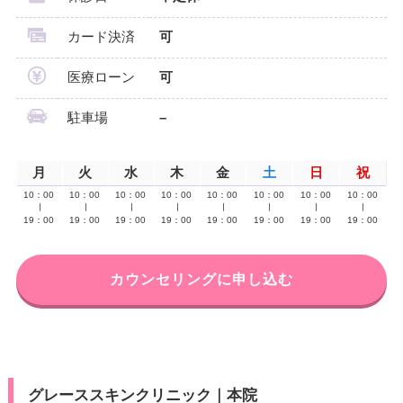
カード決済
可
医療ローン
可
駐車場
–
月
火
水
木
金
土
日
祝
10：00
10：00
10：00
10：00
10：00
10：00
10：00
10：00
∣
∣
∣
∣
∣
∣
∣
∣
19：00
19：00
19：00
19：00
19：00
19：00
19：00
19：00
カウンセリングに申し込む
グレーススキンクリニック｜本院