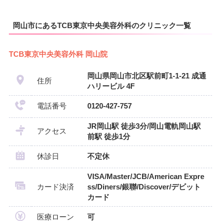
岡山市にあるTCB東京中央美容外科のクリニック一覧
TCB東京中央美容外科 岡山院
岡山県岡山市北区駅前町1-1-21 成通
住所
ハリービル 4F
電話番号
0120-427-757
JR岡山駅 徒歩3分/岡山電軌岡山駅
アクセス
前駅 徒歩1分
休診日
不定休
VISA/Master/JCB/American Expre
カード決済
ss/Diners/銀聯/Discover/デビット
カード
医療ローン
可