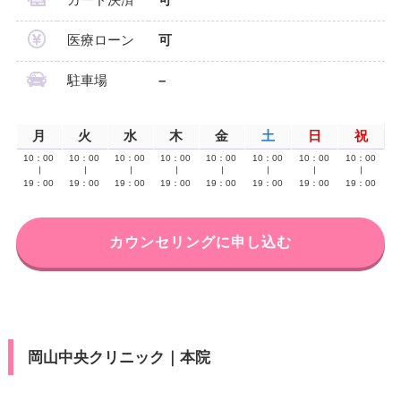
カード決済
可
医療ローン
可
駐車場
–
月
火
水
木
金
土
日
祝
10：00
10：00
10：00
10：00
10：00
10：00
10：00
10：00
∣
∣
∣
∣
∣
∣
∣
∣
19：00
19：00
19：00
19：00
19：00
19：00
19：00
19：00
カウンセリングに申し込む
岡山中央クリニック｜本院