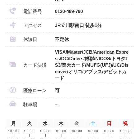
電話番号
0120-489-790
アクセス
JR立川駅南口 徒歩1分
休診日
不定休
VISA/Master/JCB/American Expre
ss/DC/Diners/銀聯/NICOS/トヨタT
カード決済
S3/楽天カード/MUFG(UFJ)/UC/Dis
cover/オリコ/アプラス/デビットカ
ード
医療ローン
可
駐車場
–
月
火
水
木
金
土
日
祝
10：00
10：00
10：00
10：00
10：00
10：00
10：00
10：00
∣
∣
∣
∣
∣
∣
∣
∣