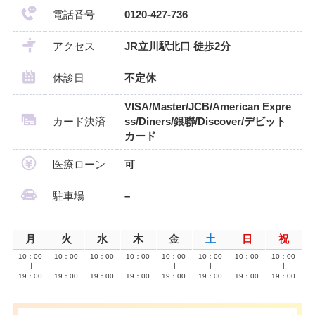
電話番号
0120-427-736
アクセス
JR立川駅北口 徒歩2分
休診日
不定休
VISA/Master/JCB/American Expre
カード決済
ss/Diners/銀聯/Discover/デビット
カード
医療ローン
可
駐車場
–
月
火
水
木
金
土
日
祝
10：00
10：00
10：00
10：00
10：00
10：00
10：00
10：00
∣
∣
∣
∣
∣
∣
∣
∣
19：00
19：00
19：00
19：00
19：00
19：00
19：00
19：00