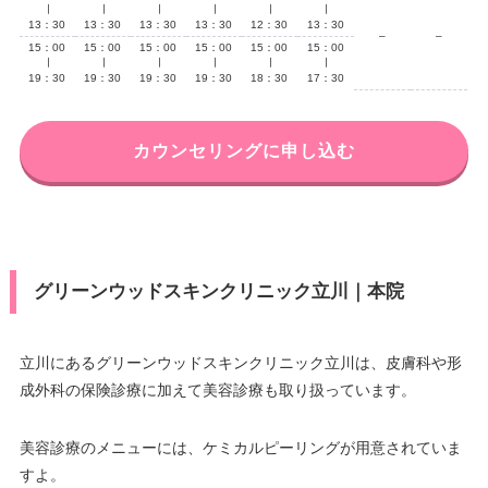
∣
∣
∣
∣
∣
∣
13：30
13：30
13：30
13：30
12：30
13：30
–
–
15：00
15：00
15：00
15：00
15：00
15：00
∣
∣
∣
∣
∣
∣
19：30
19：30
19：30
19：30
18：30
17：30
カウンセリングに申し込む
グリーンウッドスキンクリニック立川｜本院
立川にあるグリーンウッドスキンクリニック立川は、皮膚科や形
成外科の保険診療に加えて美容診療も取り扱っています。
美容診療のメニューには、ケミカルピーリングが用意されていま
すよ。