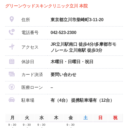
グリーンウッドスキンクリニック立川 本院
住所
東京都立川市柴崎町3-11-20
電話番号
042-523-2300
JR立川駅南口 徒歩4分/多摩都市モ
アクセス
ノレール 立川南駅 徒歩3分
休診日
木曜日・日曜日・祝日
カード決済
要問い合わせ
医療ローン
–
駐車場
有（4台） 提携駐車場有（12台）
月
火
水
木
金
土
日
祝
9：30
9：30
9：30
9：30