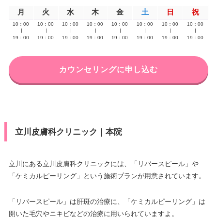
月
火
水
木
金
土
日
祝
10：00
10：00
10：00
10：00
10：00
10：00
10：00
10：00
∣
∣
∣
∣
∣
∣
∣
∣
19：00
19：00
19：00
19：00
19：00
19：00
19：00
19：00
カウンセリングに申し込む
立川皮膚科クリニック｜本院
立川にある立川皮膚科クリニックには、「リバースピール」や
「ケミカルピーリング」という施術プランが用意されています。
「リバースピール」は肝斑の治療に、「ケミカルピーリング」は
開いた毛穴やニキビなどの治療に用いられていますよ。