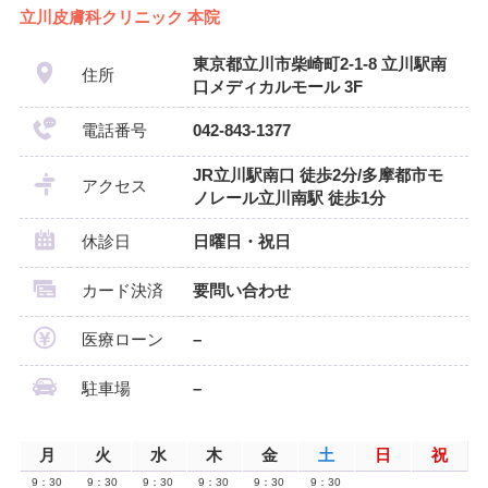
立川皮膚科クリニック 本院
東京都立川市柴崎町2-1-8 立川駅南
住所
口メディカルモール 3F
電話番号
042-843-1377
JR立川駅南口 徒歩2分/多摩都市モ
アクセス
ノレール立川南駅 徒歩1分
休診日
日曜日・祝日
カード決済
要問い合わせ
医療ローン
–
駐車場
–
月
火
水
木
金
土
日
祝
9：30
9：30
9：30
9：30
9：30
9：30