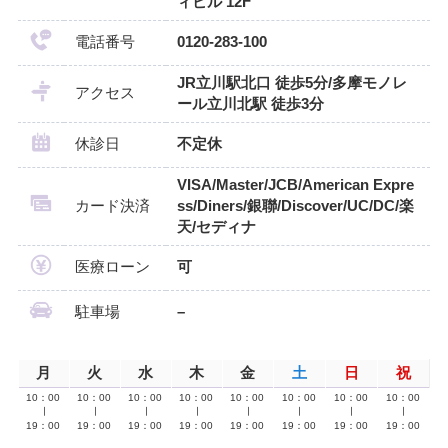
ィビル 12F
電話番号
0120-283-100
JR立川駅北口 徒歩5分/多摩モノレ
アクセス
ール立川北駅 徒歩3分
休診日
不定休
VISA/Master/JCB/American Expre
カード決済
ss/Diners/銀聯/Discover/UC/DC/楽
天/セディナ
医療ローン
可
駐車場
–
月
火
水
木
金
土
日
祝
10：00
10：00
10：00
10：00
10：00
10：00
10：00
10：00
∣
∣
∣
∣
∣
∣
∣
∣
19：00
19：00
19：00
19：00
19：00
19：00
19：00
19：00