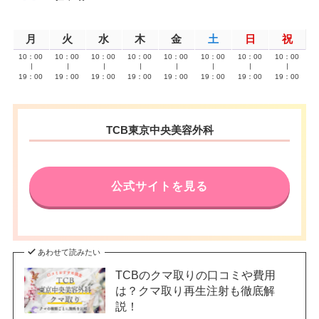
月
火
水
木
金
土
日
祝
10：00
10：00
10：00
10：00
10：00
10：00
10：00
10：00
∣
∣
∣
∣
∣
∣
∣
∣
19：00
19：00
19：00
19：00
19：00
19：00
19：00
19：00
TCB東京中央美容外科
公式サイトを見る
あわせて読みたい
TCBのクマ取りの口コミや費用
は？クマ取り再生注射も徹底解
説！