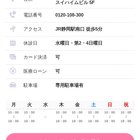
スイハイムビル 5F
電話番号
0120-108-300
アクセス
JR静岡駅南口 徒歩5分
休診日
水曜日・第2・4日曜日
カード決済
可
医療ローン
可
駐車場
専用駐車場有
月
火
水
木
金
土
日
祝
10：00
10：00
10：00
10：00
10：00
10：00
10：00
∣
∣
–
∣
∣
∣
∣
∣
19：00
19：00
19：00
19：00
19：00
19：00
19：00