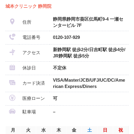
城本クリニック 静岡院
静岡県静岡市葵区伝馬町9-4 一瀬セ
住所
ンタービル 7F
電話番号
0120-107-929
新静岡駅 徒歩2分/日吉町駅 徒歩4分/
アクセス
JR静岡駅 徒歩5分
休診日
不定休
VISA/Master/JCB/UFJ/UC/DC/Ame
カード決済
rican Express/Diners
医療ローン
可
駐車場
–
月
火
水
木
金
土
日
祝