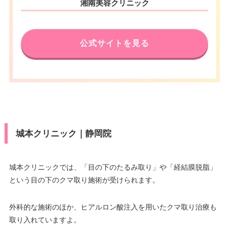
住所
湘南美容クリニック
建南町ビル 3F
アクセス
JR静岡駅 徒歩5分
電話番号
0120-401-240
休診日
不定休
公式サイトを見る
アクセス
JR静岡駅南口 徒歩1分
VISA/Master/JCB/American Ex
press/DC/Diners/銀聯/NICOS/ト
カード決
休診日
月曜日・木曜日
ヨタTS3/楽天カード/MUFG(UF
済
J)/UC/Discover/オリコ/アプラス/
VISA/Master/JCB/American Ex
デビットカード
press/DC/Diners/銀聯/NICOS/ト
カード決
医療ロー
ヨタTS3/楽天カード/MUFG(UF
可
済
ン
J)/UC/Discover/オリコ/アプラス/
城本クリニック｜静岡院
デビットカード
駐車場
–
医療ロー
可
ン
城本クリニックでは、「目の下のたるみ取り」や「経結膜脱脂」
月
火
水
木
金
土
日
祝
という目の下のクマ取り施術が受けられます。
駐車場
–
9：00
9：00
9：00
9：00
9：00
9：00
9：00
9：00
∣
∣
∣
∣
∣
∣
∣
∣
18：00
18：00
18：00
18：00
18：00
18：00
18：00
18：00
外科的な施術のほか、ヒアルロン酸注入を用いたクマ取り治療も
月
火
水
木
金
土
日
祝
取り入れていますよ。