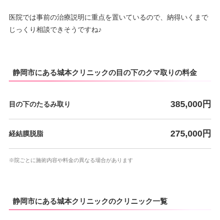
10：00
10：00
10：00
10：00
10：00
10：00
–
∣
∣
–
∣
∣
∣
∣
医院では事前の治療説明に重点を置いているので、納得いくまで
19：00
19：00
19：00
19：00
19：00
19：00
じっくり相談できそうですね♪
静岡市にある城本クリニックの目の下のクマ取りの料金
385,000円
目の下のたるみ取り
275,000円
経結膜脱脂
※院ごとに施術内容や料金の異なる場合があります
静岡市にある城本クリニックのクリニック一覧