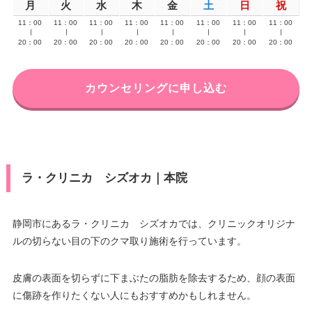
月
火
水
木
金
土
日
祝
11：00
11：00
11：00
11：00
11：00
11：00
11：00
11：00
∣
∣
∣
∣
∣
∣
∣
∣
20：00
20：00
20：00
20：00
20：00
20：00
20：00
20：00
カウンセリングに申し込む
ラ・クリニカ シズオカ｜本院
静岡市にあるラ・クリニカ シズオカでは、クリニックオリジナ
ルの切らない目の下のクマ取り施術を行っています。
皮膚の表面を切らずに下まぶたの脂肪を除去するため、顔の表面
に傷跡を作りたくない人にもおすすめかもしれません。