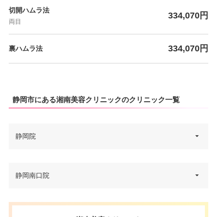
切開ハムラ法
334,070円
両目
334,070円
裏ハムラ法
静岡市にある湘南美容クリニックのクリニック一覧
静岡院
静岡県静岡市葵区御幸町6-10 静
静岡南口院
住所
岡モディ 7F
電話番号
0120-012-556
静岡県静岡市駿河区南町10-5 地