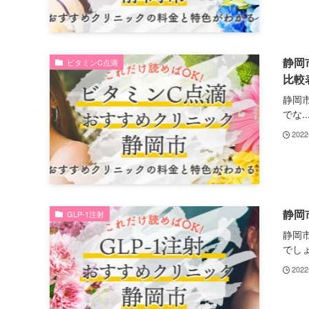
静岡
ビタミンC点滴
比較
静岡
でな..
202
静岡
GLP-1注射
静岡
でしょ.
202