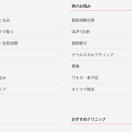
体のお悩み
たるみ
脂肪溶解注射
クマ取り
GLP-1注射
・目尻切開
脂肪吸引
クールスカルプティング
豊胸
るみ
ワキガ・多汗症
ップ
タトゥー除去
おすすめクリニック