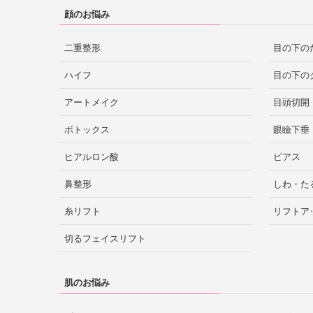
顔のお悩み
二重整形
目の下の
ハイフ
目の下の
アートメイク
目頭切開
ボトックス
眼瞼下垂
ヒアルロン酸
ピアス
鼻整形
しわ・た
糸リフト
リフトア
切るフェイスリフト
肌のお悩み