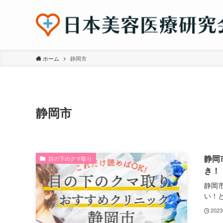
ホーム
静岡市
静岡市
静岡
目の下のクマ取り
き！
静岡
い！と.
202