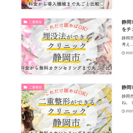
静岡
二重整形
をチ
静岡
考え..
202
静岡
二重整形
静岡
ね。 し
202