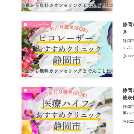
静岡
ピコレーザー
き
静岡
すよ..
202
静岡
ハイフ
較表
静岡
療ハイ.
202