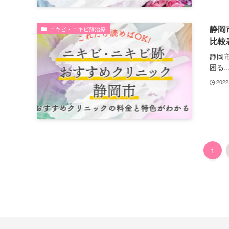
静岡
ニキビ・ニキビ跡治療
比較
静岡
困る..
202
1