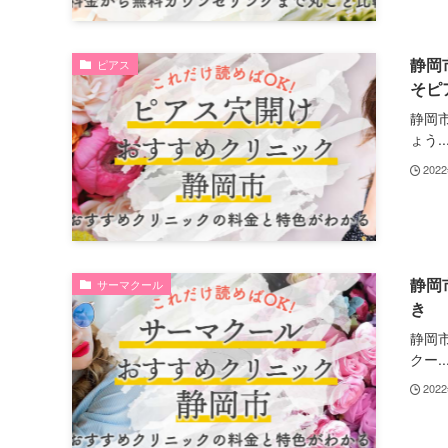
静岡
ピアス
そピ
静岡
ょう..
202
静岡
サーマクール
き
静岡
クー..
202