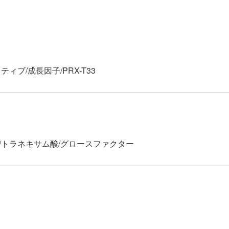
ィブ/成長因子/PRX-T33
/トラネキサム酸/グロースファクター