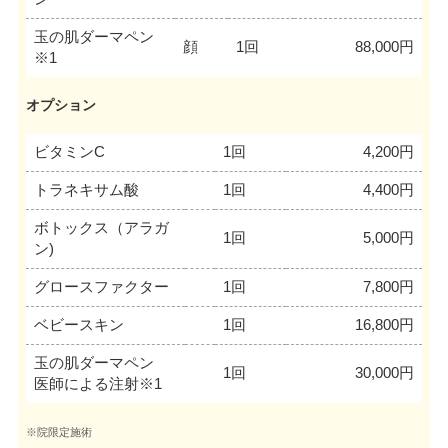
玉の肌ダーマペン
顔
1回
88,000円
※1
オプション
ビタミンC
1回
4,200円
トラネキサム酸
1回
4,400円
ボトックス（アラガ
1回
5,000円
ン)
グロースファクター
1回
7,800円
ベビースキン
1回
16,800円
玉の肌ダーマペン
1回
30,000円
医師による注射※1
※院限定施術