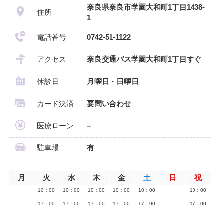
奈良県奈良市学園大和町1丁目1438-
住所
1
電話番号
0742-51-1122
アクセス
奈良交通バス学園大和町1丁目すぐ
休診日
月曜日・日曜日
カード決済
要問い合わせ
医療ローン
–
駐車場
有
月
火
水
木
金
土
日
祝
10：00
10：00
10：00
10：00
10：00
10：00
–
∣
∣
∣
∣
∣
–
∣
17：00
17：00
17：00
17：00
17：00
17：00