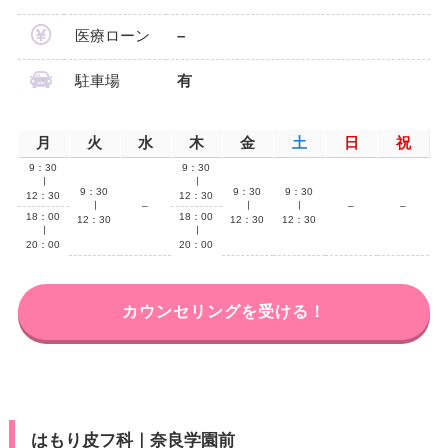
医療ローン
–
駐車場
有
月
火
水
木
金
土
日
祝
9：30
9：30
∣
∣
9：30
9：30
9：30
12：30
12：30
∣
–
∣
∣
–
–
18：00
18：00
12：30
12：30
12：30
∣
∣
20：00
20：00
カウンセリングを受ける！
はもり皮フ科｜奈良学園前