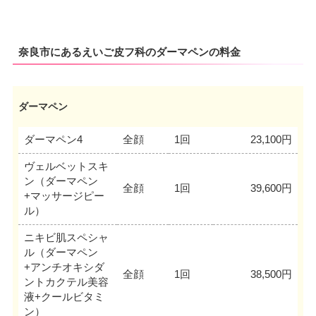
奈良市にあるえいご皮フ科のダーマペンの料金
ダーマペン
ダーマペン4
全顔
1回
23,100円
ヴェルベットスキ
ン（ダーマペン
全顔
1回
39,600円
+マッサージピー
ル）
ニキビ肌スペシャ
ル（ダーマペン
+アンチオキシダ
全顔
1回
38,500円
ントカクテル美容
液+クールビタミ
ン）