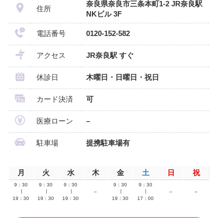
奈良県奈良市三条本町1-2 JR奈良駅
住所
NKビル 3F
電話番号
0120-152-582
アクセス
JR奈良駅 すぐ
休診日
木曜日・日曜日・祝日
カード決済
可
医療ローン
–
駐車場
提携駐車場有
月
火
水
木
金
土
日
祝
9：30
9：30
9：30
9：30
9：30
∣
∣
∣
–
∣
∣
–
–
19：30
19：30
19：30
19：30
17：00