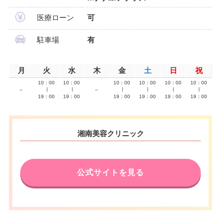
医療ローン
可
駐車場
有
月
火
水
木
金
土
日
祝
10：00
10：00
10：00
10：00
10：00
10：00
–
∣
∣
–
∣
∣
∣
∣
19：00
19：00
19：00
19：00
19：00
19：00
湘南美容クリニック
公式サイトを見る