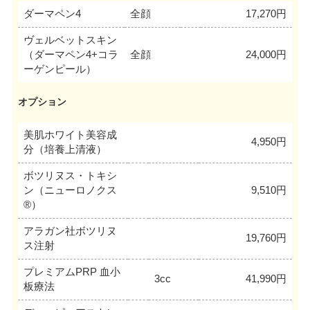
ダーマペン4
全顔
17,270円
ヴェルベットスキン
（ダーマペン4+コラ
全顔
24,000円
ーゲンピール）
オプション
美肌ホワイト美容成
4,950円
分（培養上清液）
ボツリヌス・トキシ
ン（ニューロノクス
9,510円
®）
アラガン社ボツリヌ
19,760円
ス注射
プレミアムPRP 血小
3cc
41,990円
板療法