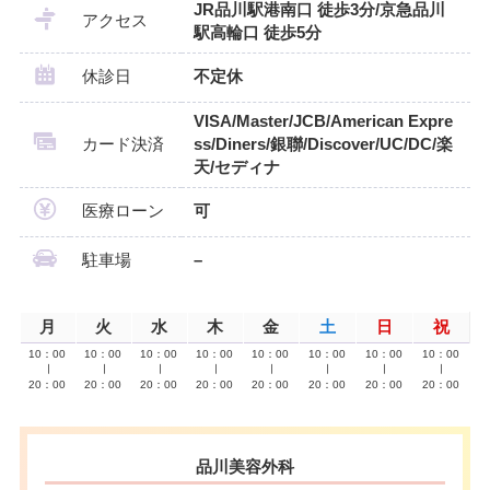
JR品川駅港南口 徒歩3分/京急品川
アクセス
駅高輪口 徒歩5分
休診日
不定休
VISA/Master/JCB/American Expre
カード決済
ss/Diners/銀聯/Discover/UC/DC/楽
天/セディナ
医療ローン
可
駐車場
–
月
火
水
木
金
土
日
祝
10：00
10：00
10：00
10：00
10：00
10：00
10：00
10：00
∣
∣
∣
∣
∣
∣
∣
∣
20：00
20：00
20：00
20：00
20：00
20：00
20：00
20：00
品川美容外科