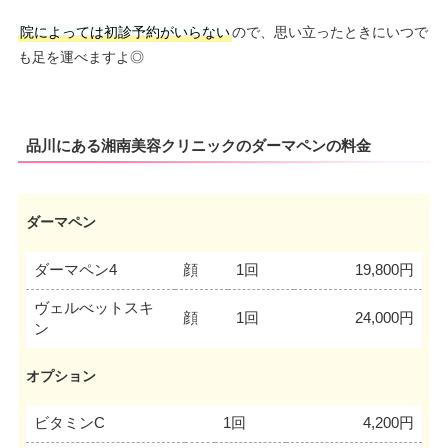
院によっては初診予約がいらない
ので、思い立ったときにいつで
も足を運べますよ◎
品川にある湘南美容クリニックのダーマペンの料金
ダーマペン
ダーマペン4
顔
1回
19,800円
ヴェルべットスキ
顔
1回
24,000円
ン
オプション
ビタミンC
1回
4,200円