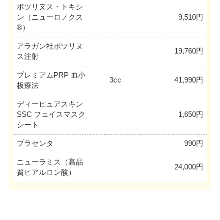
ボツリヌス・トキシ
ン（ニューロノクス
9,510円
®）
アラガン社ボツリヌ
19,760円
ス注射
プレミアムPRP 血小
3cc
41,990円
板療法
ディーピュアスキン
SSC フェイスマスク
1,650円
シート
プラセンタ
990円
ニューラミス（高品
24,000円
質ヒアルロン酸）