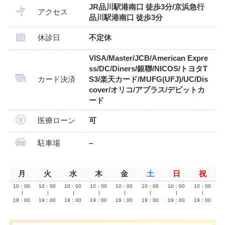
JR品川駅港南口 徒歩3分/京浜急行
アクセス
品川駅港南口 徒歩3分
休診日
不定休
VISA/Master/JCB/American Expre
ss/DC/Diners/銀聯/NICOS/トヨタT
カード決済
S3/楽天カード/MUFG(UFJ)/UC/Dis
cover/オリコ/アプラス/デビットカ
ード
医療ローン
可
駐車場
–
月
火
水
木
金
土
日
祝
10：00
10：00
10：00
10：00
10：00
10：00
10：00
10：00
∣
∣
∣
∣
∣
∣
∣
∣
19：00
19：00
19：00
19：00
19：00
19：00
19：00
19：00