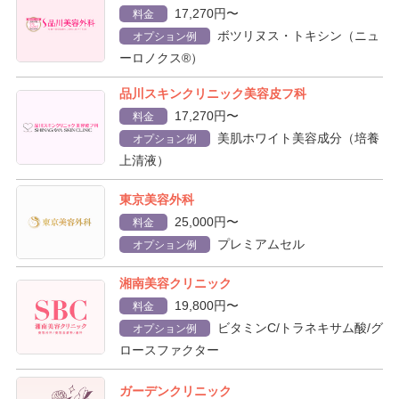
17,270円〜
料金
ボツリヌス・トキシン（ニュ
オプション例
ーロノクス®）
品川スキンクリニック美容皮フ科
17,270円〜
料金
美肌ホワイト美容成分（培養
オプション例
上清液）
東京美容外科
25,000円〜
料金
プレミアムセル
オプション例
湘南美容クリニック
19,800円〜
料金
ビタミンC/トラネキサム酸/グ
オプション例
ロースファクター
ガーデンクリニック