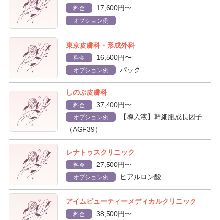
17,600円〜
料金
–
オプション例
東京皮膚科・形成外科
16,500円〜
料金
パック
オプション例
しのぶ皮膚科
37,400円〜
料金
【導入液】幹細胞成長因子
オプション例
（AGF39）
レナトゥスクリニック
27,500円〜
料金
ヒアルロン酸
オプション例
アイムビューティーメディカルクリニック
38,500円〜
料金