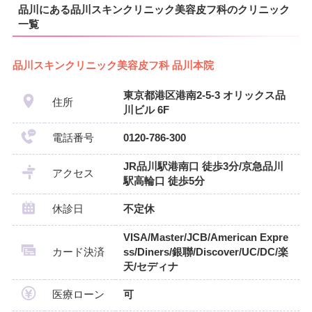
品川にある品川スキンクリニック美容皮フ科のクリニック
一覧
品川スキンクリニック美容皮フ科 品川本院
東京都港区港南2-5-3 オリックス品
住所
川ビル 6F
電話番号
0120-786-300
JR品川駅港南口 徒歩3分/京急品川
アクセス
駅高輪口 徒歩5分
休診日
不定休
VISA/Master/JCB/American Expre
カード決済
ss/Diners/銀聯/Discover/UC/DC/楽
天/セディナ
医療ローン
可