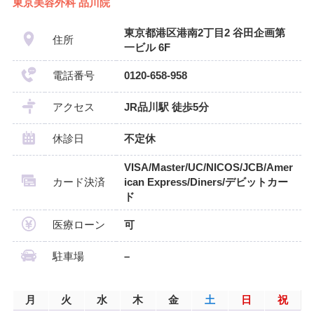
東京美容外科 品川院
東京都港区港南2丁目2 谷田企画第
住所
一ビル 6F
電話番号
0120-658-958
アクセス
JR品川駅 徒歩5分
休診日
不定休
VISA/Master/UC/NICOS/JCB/Amer
カード決済
ican Express/Diners/デビットカー
ド
医療ローン
可
駐車場
–
月
火
水
木
金
土
日
祝