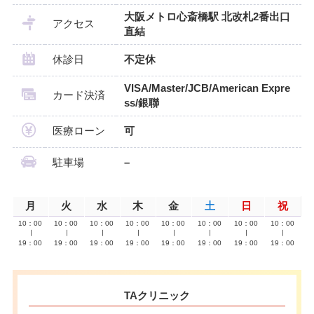
大阪メトロ心斎橋駅 北改札2番出口
アクセス
直結
休診日
不定休
VISA/Master/JCB/American Expre
カード決済
ss/銀聯
医療ローン
可
駐車場
–
月
火
水
木
金
土
日
祝
10：00
10：00
10：00
10：00
10：00
10：00
10：00
10：00
∣
∣
∣
∣
∣
∣
∣
∣
19：00
19：00
19：00
19：00
19：00
19：00
19：00
19：00
TAクリニック