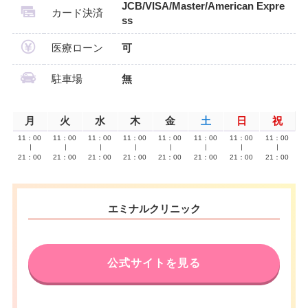
JCB/VISA/Master/American Expre
カード決済
ss
医療ローン
可
駐車場
無
月
火
水
木
金
土
日
祝
11：00
11：00
11：00
11：00
11：00
11：00
11：00
11：00
∣
∣
∣
∣
∣
∣
∣
∣
21：00
21：00
21：00
21：00
21：00
21：00
21：00
21：00
エミナルクリニック
公式サイトを見る