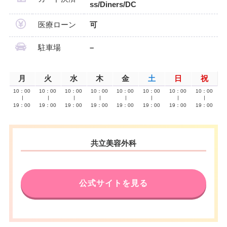
ss/Diners/DC
医療ローン
可
駐車場
–
月
火
水
木
金
土
日
祝
10：00
10：00
10：00
10：00
10：00
10：00
10：00
10：00
∣
∣
∣
∣
∣
∣
∣
∣
19：00
19：00
19：00
19：00
19：00
19：00
19：00
19：00
共立美容外科
公式サイトを見る