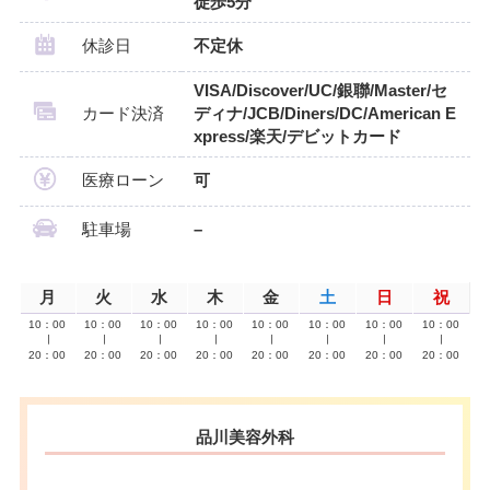
徒歩5分
休診日
不定休
VISA/Discover/UC/銀聯/Master/セ
カード決済
ディナ/JCB/Diners/DC/American E
xpress/楽天/デビットカード
医療ローン
可
駐車場
–
月
火
水
木
金
土
日
祝
10：00
10：00
10：00
10：00
10：00
10：00
10：00
10：00
∣
∣
∣
∣
∣
∣
∣
∣
20：00
20：00
20：00
20：00
20：00
20：00
20：00
20：00
品川美容外科