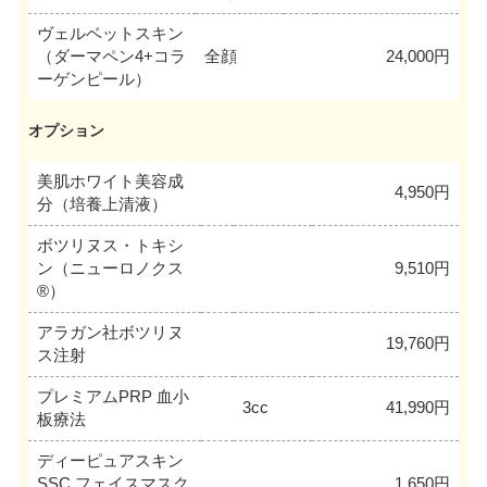
ヴェルベットスキン
（ダーマペン4+コラ
全顔
24,000円
ーゲンピール）
オプション
美肌ホワイト美容成
4,950円
分（培養上清液）
ボツリヌス・トキシ
ン（ニューロノクス
9,510円
®）
アラガン社ボツリヌ
19,760円
ス注射
プレミアムPRP 血小
3cc
41,990円
板療法
ディーピュアスキン
SSC フェイスマスク
1,650円