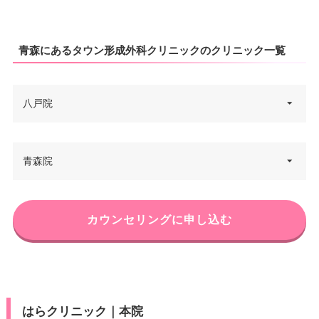
青森にあるタウン形成外科クリニックのクリニック一覧
八戸院
青森県八戸市十三日町15 八戸フ
青森院
住所
ラワーエイトビル 5F
電話番号
0120-107-868
青森県青森市新町1丁目8-8 アセ
カウンセリングに申し込む
住所
JR八戸駅 タクシー15分/JR本八
ントビル 3F
アクセス
戸駅 徒歩10分
電話番号
0120-107-286
休診日
不定休
JR新青森駅 タクシー10分/JR青
アクセス
JCB/DC/Visa/Master®/America
森駅 徒歩2分/青い森鉄道線 青森
はらクリニック｜本院