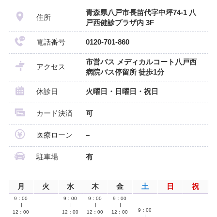
青森県八戸市長苗代字中坪74-1 八
住所
戸西健診プラザ内 3F
電話番号
0120-701-860
市営バス メディカルコート八戸西
アクセス
病院バス停留所 徒歩1分
休診日
火曜日・日曜日・祝日
カード決済
可
医療ローン
–
駐車場
有
月
火
水
木
金
土
日
祝
9：00
9：00
9：00
9：00
∣
∣
∣
∣
9：00
12：00
12：00
12：00
12：00
–
∣
–
–