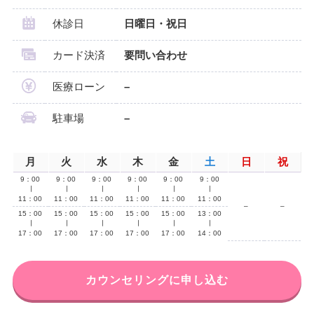
休診日
日曜日・祝日
カード決済
要問い合わせ
医療ローン
–
駐車場
–
月
火
水
木
金
土
日
祝
9：00
9：00
9：00
9：00
9：00
9：00
∣
∣
∣
∣
∣
∣
11：00
11：00
11：00
11：00
11：00
11：00
–
–
15：00
15：00
15：00
15：00
15：00
13：00
∣
∣
∣
∣
∣
∣
17：00
17：00
17：00
17：00
17：00
14：00
カウンセリングに申し込む