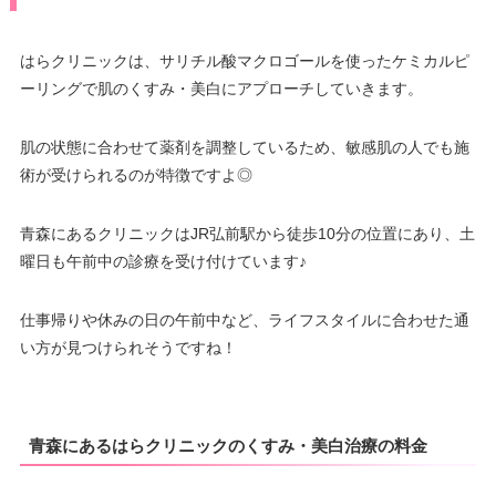
カード決
n Express/Diners/銀聯/MUFG/楽
駅 徒歩2分
済
天カード/UFJ/NICOS/セディナ/
休診日
不定休
OMC/UC/デビットカード
はらクリニックは、サリチル酸マクロゴールを使ったケミカルピ
ーリングで肌のくすみ・美白にアプローチしていきます。
医療ロー
JCB/DC/Visa/Master®/America
可
ン
カード決
n Express/Diners/銀聯/MUFG/楽
済
天カード/UFJ/NICOS/セディナ/
肌の状態に合わせて薬剤を調整しているため、敏感肌の人でも施
駐車場
提携駐車場有
OMC/UC/デビットカード
術が受けられるのが特徴ですよ◎
医療ロー
可
月
火
水
木
金
土
日
祝
ン
青森にあるクリニックはJR弘前駅から徒歩10分の位置にあり、土
–
–
–
–
–
–
–
–
曜日も午前中の診療を受け付けています♪
駐車場
提携駐車場有
仕事帰りや休みの日の午前中など、ライフスタイルに合わせた通
月
火
水
木
金
土
日
祝
い方が見つけられそうですね！
–
–
–
–
–
–
–
–
青森にあるはらクリニックのくすみ・美白治療の料金