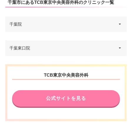
千葉市にあるTCB東京中央美容外科のクリニック一覧
千葉院
千葉県千葉市中央区新千葉2-2-1
千葉東口院
住所
新日本EXビル 3F
電話番号
0120-427-738
千葉県千葉市中央区富士見2-5-15
住所
TCB東京中央美容外科
JR千葉駅 徒歩2分/京成千葉駅 徒
塚本千葉第三ビルディング 5F
アクセス
歩4分
電話番号
0120-584-478
休診日
不定休
公式サイトを見る
JR千葉駅 徒歩5分/京成千葉駅・
VISA/Master/JCB/American Ex
千葉中央駅 徒歩5分/千葉都市モ
カード決
アクセス
press/Diners/Discover/UnionPa
ノレール栄町駅・葭川公園駅 徒
済
y
歩6分
医療ロー