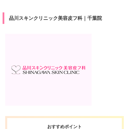
休診日
不定休
可
ン
VISA/Master/JCB/American Ex
カード決
駐車場
有（17台）
品川スキンクリニック美容皮フ科｜千葉院
press/Diners/銀聯/Discover/デ
済
ビットカード
月
火
水
木
金
土
日
祝
医療ロー
可
ン
10：00
10：00
10：00
10：00
10：00
10：00
10：00
10：00
∣
∣
∣
∣
∣
∣
∣
∣
19：00
19：00
19：00
19：00
19：00
19：00
19：00
19：00
駐車場
–
月
火
水
木
金
土
日
祝
10：00
10：00
10：00
10：00
10：00
10：00
10：00
10：00
∣
∣
∣
∣
∣
∣
∣
∣
19：00
19：00
19：00
19：00
19：00
19：00
19：00
19：00
おすすめポイント