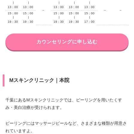
∣
∣
∣
∣
∣
13：00
13：00
13：00
13：00
13：00
–
–
–
15：00
15：00
15：00
15：00
15：00
∣
∣
∣
∣
∣
19：30
19：30
19：30
19：30
17：00
カウンセリングに申し込む
Mスキンクリニック｜本院
千葉にあるMスキンクリニックでは、ピーリングを用いたくす
み・美白治療が受けられます。
ピーリングにはマッサージピールなど、さまざまな種類が用意さ
れていますよ。