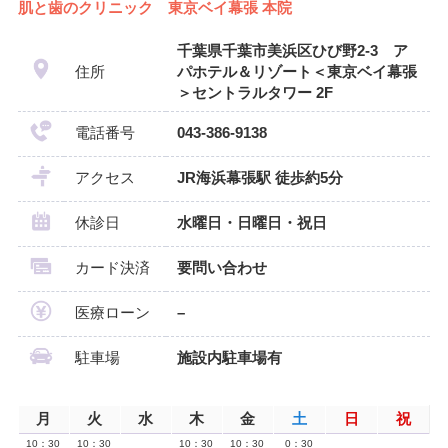
肌と歯のクリニック 東京ベイ幕張 本院
千葉県千葉市美浜区ひび野2-3 ア
住所
パホテル＆リゾート＜東京ベイ幕張
＞セントラルタワー 2F
電話番号
043-386-9138
アクセス
JR海浜幕張駅 徒歩約5分
休診日
水曜日・日曜日・祝日
カード決済
要問い合わせ
医療ローン
–
駐車場
施設内駐車場有
月
火
水
木
金
土
日
祝
10：30
10：30
10：30
10：30
0：30