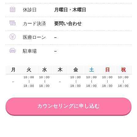
休診日
月曜日・木曜日
カード決済
要問い合わせ
医療ローン
–
駐車場
–
月
火
水
木
金
土
日
祝
10：00
10：00
10：00
10：00
10：00
10：00
–
∣
∣
–
∣
∣
∣
∣
18：00
18：00
18：00
18：00
18：00
18：00
カウンセリングに申し込む