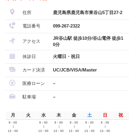
住所
鹿児島県鹿児島市東谷山5丁目27-2
電話番号
099-267-2322
JR谷山駅 徒歩10分/谷山電停 徒歩1
アクセス
0分
休診日
火曜日・祝日
カード決済
UC/JCB/VISA/Master
医療ローン
–
駐車場
–
月
火
水
木
金
土
日
祝
9：00
9：00
9：00
9：00
9：00
9：00
∣
∣
∣
∣
∣
∣
13：00
13：00
13：00
13：00
13：00
13：00
–
–