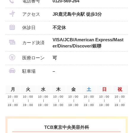
電話番号
0120-569-264
アクセス
JR鹿児島中央駅 徒歩3分
休診日
不定休
VISA/JCB/American Express/Mast
カード決済
er/Diners/Discover/銀聯
医療ローン
可
駐車場
–
月
火
水
木
金
土
日
祝
10：00
10：00
10：00
10：00
10：00
10：00
10：00
10：00
∣
∣
∣
∣
∣
∣
∣
∣
19：00
19：00
19：00
19：00
19：00
19：00
19：00
19：00
TCB東京中央美容外科