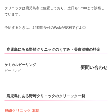
9：00
9：00
9：00
9：00
9：00
9：00
9：00
9：00
クリニックは鹿児島市に位置しており、土日も17:00まで診察し
∣
∣
∣
∣
∣
∣
∣
∣
18：00
18：00
18：00
18：00
18：00
18：00
18：00
18：00
ています。
予約するときは、24時間受付のWebが便利ですよ◎
鹿児島にある野崎クリニックのくすみ・美白治療の料金
ケミカルピーリング
要問い合わせ
ピーリング
鹿児島にある野崎クリニックのクリニック一覧
野崎クリニック 本院