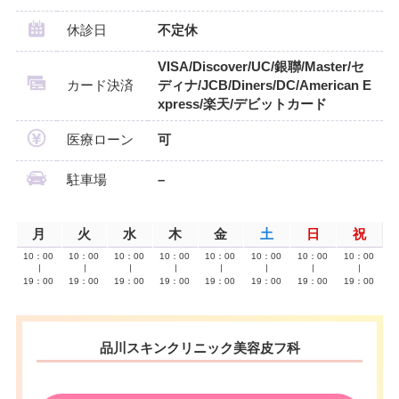
休診日
不定休
VISA/Discover/UC/銀聯/Master/セ
カード決済
ディナ/JCB/Diners/DC/American E
xpress/楽天/デビットカード
医療ローン
可
駐車場
–
月
火
水
木
金
土
日
祝
10：00
10：00
10：00
10：00
10：00
10：00
10：00
10：00
∣
∣
∣
∣
∣
∣
∣
∣
19：00
19：00
19：00
19：00
19：00
19：00
19：00
19：00
品川スキンクリニック美容皮フ科