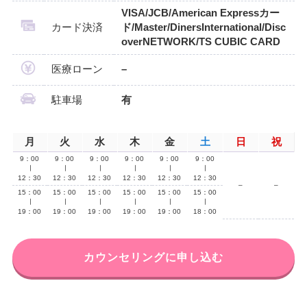
VISA/JCB/American Expressカー
カード決済
ド/Master/DinersInternational/Disc
overNETWORK/TS CUBIC CARD
医療ローン
–
駐車場
有
月
火
水
木
金
土
日
祝
9：00
9：00
9：00
9：00
9：00
9：00
∣
∣
∣
∣
∣
∣
12：30
12：30
12：30
12：30
12：30
12：30
–
–
15：00
15：00
15：00
15：00
15：00
15：00
∣
∣
∣
∣
∣
∣
19：00
19：00
19：00
19：00
19：00
18：00
カウンセリングに申し込む