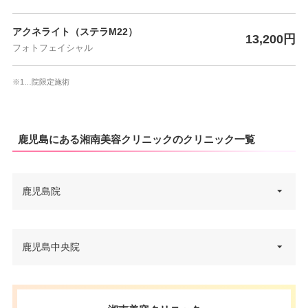
アクネライト（ステラM22）
13,200円
フォトフェイシャル
※1…院限定施術
鹿児島にある湘南美容クリニックのクリニック一覧
鹿児島院
鹿児島県鹿児島市中町5番26号
鹿児島中央院
住所
カリーノ天文館 5F
電話番号
0120-955-655
鹿児島県鹿児島市武1丁目2番10