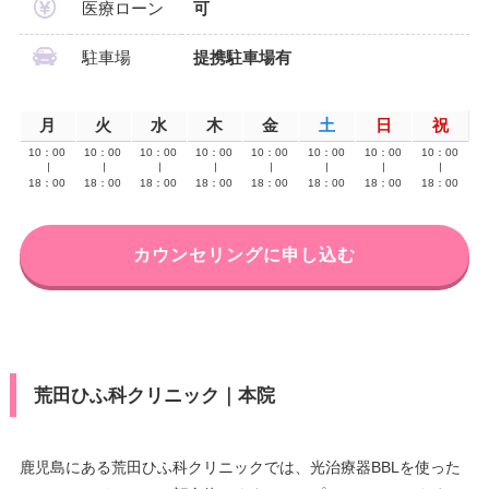
医療ローン
可
駐車場
提携駐車場有
月
火
水
木
金
土
日
祝
10：00
10：00
10：00
10：00
10：00
10：00
10：00
10：00
∣
∣
∣
∣
∣
∣
∣
∣
18：00
18：00
18：00
18：00
18：00
18：00
18：00
18：00
カウンセリングに申し込む
荒田ひふ科クリニック｜本院
鹿児島にある荒田ひふ科クリニックでは、光治療器BBLを使った