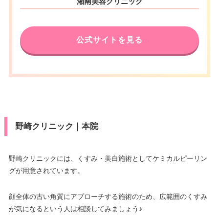
湘南美容クリニック
住所
市電いづろ電停 徒歩1分/市営バ
号 JR鹿児島中央ビル AMU WE 3
アクセス
ス天文館 徒歩2分
F
休診日
電話番号
木曜日
0120-123-651
公式サイトを見る
VISA/Master/JCB/American Ex
アクセス
鹿児島中央駅直結
press/DC/Diners/銀聯/NICOS/ト
カード決
ヨタTS3/楽天カード/MUFG(UF
休診日
1月1日のみ
済
J)/UC/Discover/オリコ/アプラス/
デビットカード
VISA/Master/JCB/American Ex
press/DC/Diners/銀聯/NICOS/ト
医療ロー
カード決
可
ヨタTS3/楽天カード/MUFG(UF
ン
済
野崎クリニック｜本院
J)/UC/Discover/オリコ/アプラス/
デビットカード
駐車場
–
医療ロー
野崎クリニックには、くすみ・美白施術としてケミカルピーリン
可
ン
グが用意されています。
月
火
水
木
金
土
日
祝
9：00
9：00
9：00
9：00
9：00
9：00
9：00
駐車場
提携駐車場有
∣
∣
∣
–
∣
∣
∣
∣
顔全体の古い角質にアプローチする施術のため、広範囲のくすみ
18：00
18：00
18：00
18：00
18：00
18：00
18：00
が気になるという人は相談してみましょう♪
月
火
水
木
金
土
日
祝