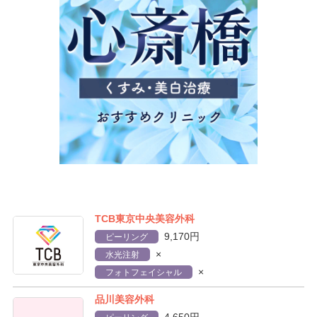
TCB東京中央美容外科
9,170円
ピーリング
×
水光注射
×
フォトフェイシャル
品川美容外科