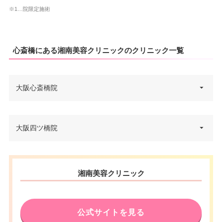
※1…院限定施術
心斎橋にある湘南美容クリニックのクリニック一覧
大阪心斎橋院
大阪府大阪市中央区心斎橋筋2-7-
大阪四ツ橋院
住所
18 プライムスクエア心斎橋 10F
電話番号
0120-5489-93
大阪府大阪市西区北堀江1-19-1
住所
湘南美容クリニック
八光心斎橋AIR Bldg 8階
アクセス
大阪メトロ心斎橋駅 徒歩4分
電話番号
0120-664-163
休診日
不定休
公式サイトを見る
大阪メトロ心斎橋駅 徒歩5分/大