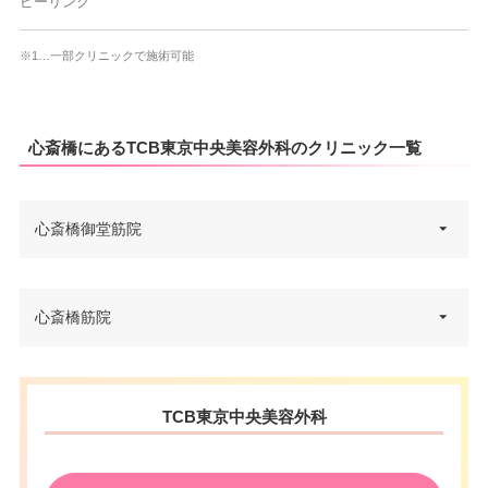
ピーリング
※1…一部クリニックで施術可能
心斎橋にあるTCB東京中央美容外科のクリニック一覧
心斎橋御堂筋院
大阪府大阪市中央区南船場4-4-10
心斎橋筋院
住所
辰野心斎橋ビル 4F
電話番号
0120-427-746
大阪府大阪市中央区心斎橋筋1-4-
住所
TCB東京中央美容外科
大阪メトロ心斎橋駅 徒歩1分/大
12 心斎橋日光ビル 4F
アクセス
阪メトロ四ツ橋駅 徒歩6分
電話番号
0120-197-255