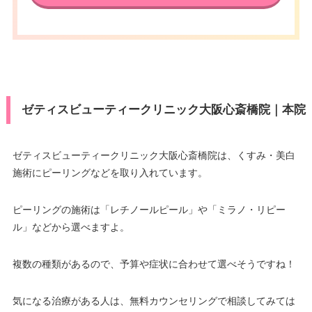
VISA/Master/JCB/American Ex
アクセス
阪メトロ四ツ橋駅 徒歩2分/大阪
press/DC/Diners/銀聯/NICOS/ト
カード決
メトロ西大橋駅 徒歩1分
ヨタTS3/楽天カード/MUFG(UF
済
J)/UC/Discover/オリコ/アプラス/
休診日
水曜日・日曜日
デビットカード
VISA/Master/JCB/American Ex
医療ロー
カード決
可
press/Diners/銀聯/Discover/デ
ン
済
ゼティスビューティークリニック大阪心斎橋院｜本院
ビットカード
駐車場
–
医療ロー
可
ン
ゼティスビューティークリニック大阪心斎橋院は、くすみ・美白
月
火
水
木
金
土
日
祝
施術にピーリングなどを取り入れています。
駐車場
–
10：00
10：00
10：00
10：00
10：00
10：00
10：00
10：00
∣
∣
∣
∣
∣
∣
∣
∣
19：00
19：00
19：00
19：00
19：00
19：00
19：00
19：00
ピーリングの施術は「レチノールピール」や「ミラノ・リピー
月
火
水
木
金
土
日
祝
ル」などから選べますよ。
10：00
10：00
10：00
10：00
10：00
10：00
∣
∣
–
∣
∣
∣
–
∣
19：00
19：00
19：00
19：00
19：00
19：00
複数の種類があるので、予算や症状に合わせて選べそうですね！
気になる治療がある人は、無料カウンセリングで相談してみては