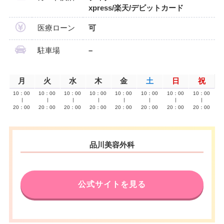
xpress/楽天/デビットカード
医療ローン
可
駐車場
–
月
火
水
木
金
土
日
祝
10：00
10：00
10：00
10：00
10：00
10：00
10：00
10：00
∣
∣
∣
∣
∣
∣
∣
∣
20：00
20：00
20：00
20：00
20：00
20：00
20：00
20：00
品川美容外科
公式サイトを見る