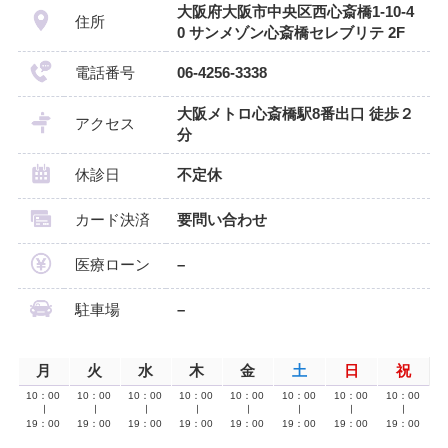
大阪府大阪市中央区西心斎橋1-10-4
住所
0 サンメゾン心斎橋セレブリテ 2F
電話番号
06-4256-3338
大阪メトロ心斎橋駅8番出口 徒歩２
アクセス
分
休診日
不定休
カード決済
要問い合わせ
医療ローン
–
駐車場
–
月
火
水
木
金
土
日
祝
10：00
10：00
10：00
10：00
10：00
10：00
10：00
10：00
∣
∣
∣
∣
∣
∣
∣
∣
19：00
19：00
19：00
19：00
19：00
19：00
19：00
19：00