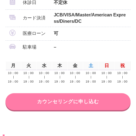
休診日
不定休
JCB/VISA/Master/American Expre
カード決済
ss/Diners/DC
医療ローン
可
駐車場
–
月
火
水
木
金
土
日
祝
10：00
10：00
10：00
10：00
10：00
10：00
10：00
10：00
∣
∣
∣
∣
∣
∣
∣
∣
19：00
19：00
19：00
19：00
19：00
19：00
19：00
19：00
カウンセリングに申し込む