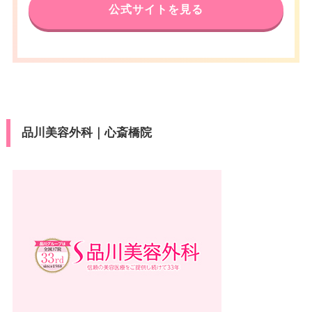
休診日
不定休
公式サイトを見る
大阪メトロ心斎橋駅出口6 徒歩2
アクセス
VISA/Master/JCB/American Ex
分/JR難波駅 徒歩15分
カード決
press/Diners/銀聯/Discover/デ
済
休診日
不定休
ビットカード
医療ロー
VISA/Master/JCB/American Ex
可
カード決
ン
press/Diners/銀聯/Discover/デ
済
ビットカード
駐車場
–
品川美容外科｜心斎橋院
医療ロー
可
ン
月
火
水
木
金
土
日
祝
駐車場
提携駐車場有
10：00
10：00
10：00
10：00
10：00
10：00
10：00
10：00
∣
∣
∣
∣
∣
∣
∣
∣
19：00
19：00
19：00
19：00
19：00
19：00
19：00
19：00
月
火
水
木
金
土
日
祝
10：00
10：00
10：00
10：00
10：00
10：00
10：00
10：00
∣
∣
∣
∣
∣
∣
∣
∣
19：00
19：00
19：00
19：00
19：00
19：00
19：00
19：00