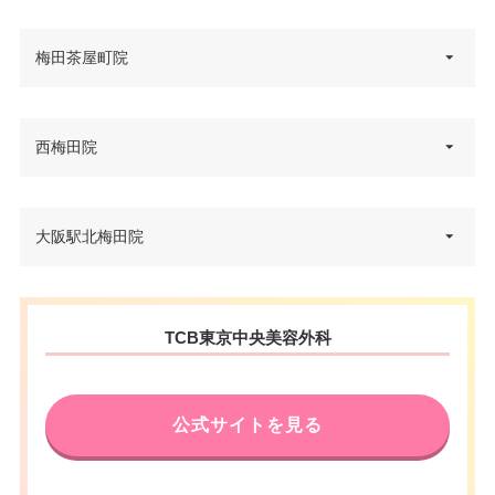
大阪府大阪市北区梅田2-1-21 レ
梅田茶屋町院
住所
イズ ウメダビル 8F
電話番号
0120-197-262
大阪府大阪市北区茶屋町2-28 セ
西梅田院
住所
JR大阪駅 徒歩4分 /大阪メトロ西
ントラル茶屋町 3・4F
アクセス
梅田駅 徒歩3分
電話番号
0120-197-268
大阪府大阪市北区梅田2-1-21 レ
大阪駅北梅田院
休診日
不定休
住所
阪急大阪梅田駅 徒歩3分/大阪メ
イズウメダビル 8F
アクセス
VISA/Master/JCB/American Ex
トロ梅田駅 徒歩5分/JR大阪駅 徒
カード決
電話番号
0120-569-413
press/Diners/銀聯/Discover/デ
歩7分
済
大阪府大阪市北区芝田2-6-30 梅
ビットカード
住所
TCB東京中央美容外科
JR大阪駅 徒歩4分/大阪メトロ西
田清和ビル 2F
休診日
不定休
アクセス
医療ロー
梅田駅 徒歩3分
可
ン
電話番号
0120-584-609
VISA/Master/JCB/American Ex
カード決
休診日
不定休
press/Diners/銀聯/Discover/デ
公式サイトを見る
済
駐車場
提携駐車場有
大阪メトロ梅田駅 徒歩3分/阪急
ビットカード
アクセス
VISA/Master/JCB/American Ex
大阪梅田駅 徒歩4分/JR大阪駅 徒
カード決
医療ロー
press/Diners/銀聯/Discover/デ
歩5分
可