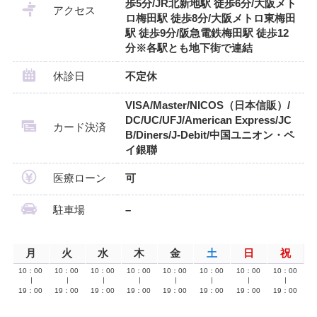
歩5分/JR北新地駅 徒歩6分/大阪メト
アクセス
ロ梅田駅 徒歩8分/大阪メトロ東梅田
駅 徒歩9分/阪急電鉄梅田駅 徒歩12
分※各駅とも地下街で連結
休診日
不定休
VISA/Master/NICOS（日本信販）/
DC/UC/UFJ/American Express/JC
カード決済
B/Diners/J-Debit/中国ユニオン・ペ
イ銀聯
医療ローン
可
駐車場
–
月
火
水
木
金
土
日
祝
10：00
10：00
10：00
10：00
10：00
10：00
10：00
10：00
∣
∣
∣
∣
∣
∣
∣
∣
19：00
19：00
19：00
19：00
19：00
19：00
19：00
19：00