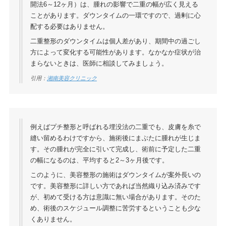
開法6～12ヶ月）は、腫れの影響で二重の幅が広く見える
ことがあります。ダウンタイムの一環ですので、過剰に心
配する必要はありません。
二重整形のダウンタイムは個人差があり、期間中の過ごし
方によって変化する可能性があります。なかなか症状が治
まらないときは、医師に相談してみましょう。
引用：
湘南美容クリニック
例えばプチ整形と呼ばれる埋没法の二重でも、皮膚を糸で
縫い留めるわけですから、施術後にまぶたに腫れが生じま
す。その腫れが完全に引いて完成し、術前に予定した二重
の幅になるのは、平均すると2～3ヶ月後です。
このように、美容整形の施術はダウンタイムが案外長いの
です。美容整形に詳しい方であれば当然織り込み済みです
が、初めて受ける方は意識に無い場合があります。そのた
め、術後のスケジュール調整に苦労するということも少な
くありません。