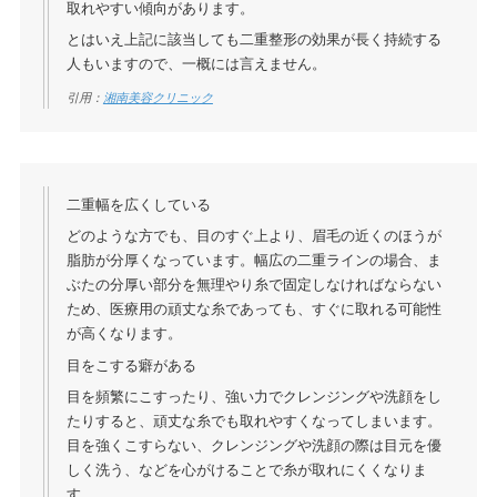
取れやすい傾向があります。
とはいえ上記に該当しても二重整形の効果が長く持続する
人もいますので、一概には言えません。
引用：
湘南美容クリニック
二重幅を広くしている
どのような方でも、目のすぐ上より、眉毛の近くのほうが
脂肪が分厚くなっています。幅広の二重ラインの場合、ま
ぶたの分厚い部分を無理やり糸で固定しなければならない
ため、医療用の頑丈な糸であっても、すぐに取れる可能性
が高くなります。
目をこする癖がある
目を頻繁にこすったり、強い力でクレンジングや洗顔をし
たりすると、頑丈な糸でも取れやすくなってしまいます。
目を強くこすらない、クレンジングや洗顔の際は目元を優
しく洗う、などを心がけることで糸が取れにくくなりま
す。