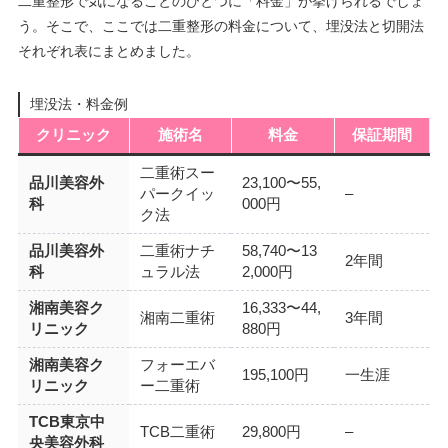
二重整形で気になることのひとつに「料金」が挙げられるでしょ
う。そこで、ここでは二重整形の料金について、埋没法と切開法
それぞれ表にまとめました。
埋没法・料金例
クリニック
施術名
料金
保証期間
二重術スー
品川美容外
23,100〜55,
パークイッ
–
科
000円
ク法
品川美容外
二重術ナチ
58,740〜13
2年間
科
ュラル法
2,000円
湘南美容ク
16,333〜44,
湘南二重術
3年間
リニック
880円
湘南美容ク
フォーエバ
195,100円
一生涯
リニック
ー二重術
TCB東京中
TCB二重術
29,800円
–
央美容外科