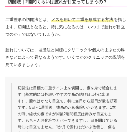
切開法｜2週間くらいは腫れが目立ってしまうの？
二重整形の切開法とは、
メスを用いて二重を形成する方法
を指し
ます。切開法となると、特に気になるのは「いつまで腫れが目立
つのか」ではないでしょうか。
腫れについては、埋没法と同様にクリニックや個人のまぶたの厚
さなどによって異なるようです。いくつかのクリニックの説明を
見ていきましょう。
切開法は目標の二重ライン上を切開し、傷を糸で縫合しま
す（基本的には外縫いですので糸の結び目は外に出ま
す）。腫れはかなり目立ち、特に当日から翌日が最も顕著
です。5日～1週間後、抜糸のため来院いただきます。1本
の薄い線状の傷ですが術後2週間程度は赤みが目立ちま
す。もちろんお化粧でカバーできますし、目を開けている
時には目立ちません。1か月で腫れはだいぶ改善し、傷も