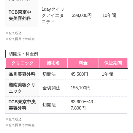
1dayクイッ
TCB東京中
クアイエタ
398,000円
10年間
央美容外科
ニティ
※全て税込
※全て両目での料金
切開法・料金例
クリニック
施術名
料金
保証期間
品川美容外科
切開法
45,500円
1年間
湘南美容クリ
全切開法
195,100円
–
ニック
TCB東京中央
83,600〜43
切開法
–
美容外科
7,800円
※全て税込
※全て両目での料金