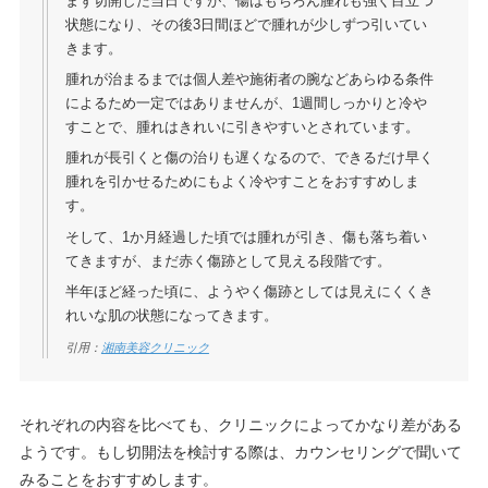
まず切開した当日ですが、傷はもちろん腫れも強く目立つ
状態になり、その後3日間ほどで腫れが少しずつ引いてい
きます。
腫れが治まるまでは個人差や施術者の腕などあらゆる条件
によるため一定ではありませんが、1週間しっかりと冷や
すことで、腫れはきれいに引きやすいとされています。
腫れが長引くと傷の治りも遅くなるので、できるだけ早く
腫れを引かせるためにもよく冷やすことをおすすめしま
す。
そして、1か月経過した頃では腫れが引き、傷も落ち着い
てきますが、まだ赤く傷跡として見える段階です。
半年ほど経った頃に、ようやく傷跡としては見えにくくき
れいな肌の状態になってきます。
引用：
湘南美容クリニック
それぞれの内容を比べても、クリニックによってかなり差がある
ようです。もし切開法を検討する際は、カウンセリングで聞いて
みることをおすすめします。