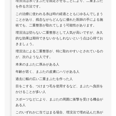
埋没法は糸でまぶたを固定させることにより、二重まぶた
を作る方法です。
この治療に使われる糸は時の経過とともにゆるんでしまう
ことがあり、残念ながらどんなに優れた医師の手による施
術でも、二重整形が取れてしまう可能性があります。
埋没法は切らない二重整形として人気が高いですが、永久
的な効果は期待できないかもしれないという点は心得てお
きましょう。
埋没法による二重整形が、特に取れやすいとされているの
が、次のような人です。
本来のまぶたに厚みがある人
年齢が若く、まぶたの皮膚にハリがある人
過去に幅の広い二重まぶたを作った人
目をこする、つけまつ毛を使用するなど、まぶたへ負担を
かけることが多い人
スポーツなどにより、まぶたの周囲に衝撃を受ける機会が
ある人
このいずれかに当てはまる場合、埋没法で埋め込んだ糸が