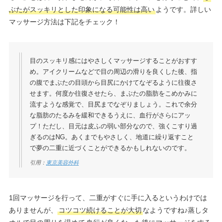
ぶたがスッキリとした印象になる可能性は高い
ようです。詳しい
マッサージ方法は下記をチェック！
目のスッキリ感にはやさしくマッサージすることがおすす
め。アイクリームなどで目の周辺の滑りを良くした後、指
の腹でまぶたの目頭から目尻にかけてなぞるように往復さ
せます。何度か往復させたら、まぶたの脂肪をこめかみに
流すような感覚で、目尻までなぞりましょう。これで余分
な脂肪のたるみを緩和できるうえに、血行がさらにアッ
プ！ただし、目元は皮ふの弱い部分なので、強くこすり過
ぎるのはNG。あくまでもやさしく、地道に繰り返すこと
で夢の二重に近づくことができるかもしれないのです。
引用：
東京美容外科
1回マッサージを行って、二重がすぐに手に入るというわけでは
ありませんが、
コツコツ続けることが大切
なようですね♪蒸しタ