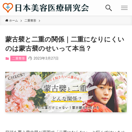
ホーム
二重整形
蒙古襞と二重の関係｜二重になりにくい
のは蒙古襞のせいって本当？
2023年3月27日
二重整形