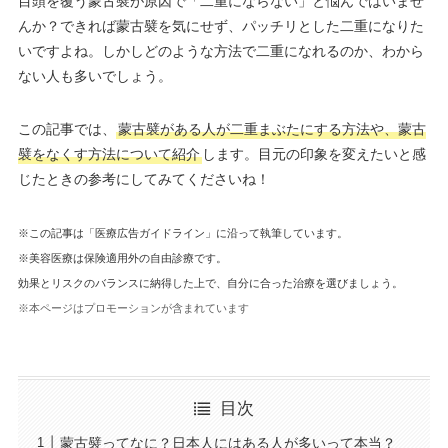
目頭を覆う蒙古襞が原因で「二重にならない」と悩んではいませ
んか？できれば蒙古襞を気にせず、パッチリとした二重になりた
いですよね。しかしどのような方法で二重になれるのか、わから
ない人も多いでしょう。
この記事では、
蒙古襞がある人が二重まぶたにする方法や、蒙古
襞をなくす方法について紹介
します。目元の印象を変えたいと感
じたときの参考にしてみてくださいね！
※この記事は「医療広告ガイドライン」に沿って執筆しています。
※美容医療は保険適用外の自由診療です。
効果とリスクのバランスに納得した上で、自分に合った治療を選びましょう。
※本ページはプロモーションが含まれています
目次
蒙古襞ってなに？日本人にはある人が多いって本当？