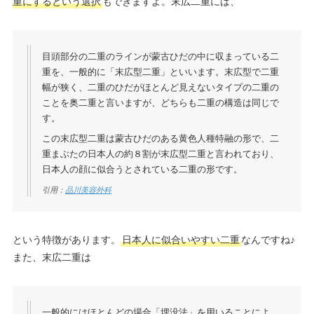
重にするという選択
もできますよ。末広二重には、
目頭部分の二重のラインが蒙古ひだの中に収まっている二
重を、一般的に「末広型二重」といいます。末広型で二重
幅が狭く、二重のひだがほとんど見えないタイプの二重の
ことを奥二重と言いますが、どちらも二重の構造は同じで
す。
この末広型二重は蒙古ひだのある黄色人種特融の形で、二
重まぶたの日本人の約８割が末広型二重と言われており、
日本人の顔に似合うとされている二重の形です。
引用：
品川美容外科
という特徴があります。
日本人に似合いやすい二重
なんですね♪
また、末広二重は
一般的にはほとんどの場合「埋没法」を用いることによ