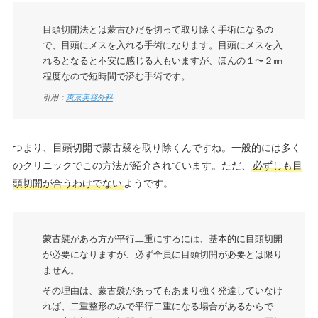
目頭切開法とは蒙古ひだを切って取り除く手術になるの
で、目頭にメスを入れる手術になります。目頭にメスを入
れるとなると不安に感じる人もいますが、ほんの１〜２㎜
程度なので短時間で済む手術です。
引用：
東京美容外科
つまり、目頭切開で蒙古襞を取り除くんですね。一般的には多く
のクリニックでこの方法が紹介されています。ただ、
必ずしも目
頭切開が合うわけでない
ようです。
蒙古襞がある方が平行二重にするには、基本的に目頭切開
が必要になりますが、必ず全員に目頭切開が必要とは限り
ません。
その理由は、蒙古襞があってもあまり強く発達していなけ
れば、二重整形のみで平行二重になる場合があるからで