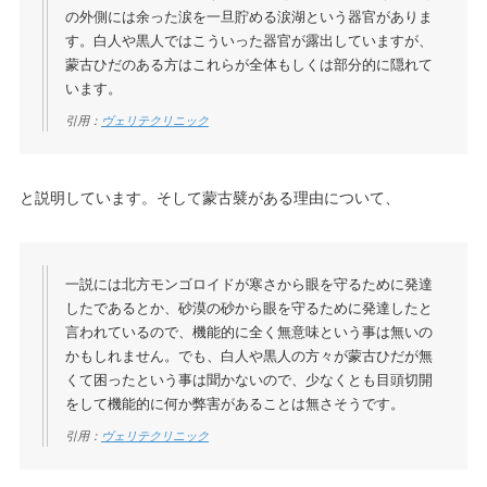
の外側には余った涙を一旦貯める涙湖という器官がありま
す。白人や黒人ではこういった器官が露出していますが、
蒙古ひだのある方はこれらが全体もしくは部分的に隠れて
います。
引用：
ヴェリテクリニック
と説明しています。そして蒙古襞がある理由について、
一説には北方モンゴロイドが寒さから眼を守るために発達
したであるとか、砂漠の砂から眼を守るために発達したと
言われているので、機能的に全く無意味という事は無いの
かもしれません。でも、白人や黒人の方々が蒙古ひだが無
くて困ったという事は聞かないので、少なくとも目頭切開
をして機能的に何か弊害があることは無さそうです。
引用：
ヴェリテクリニック