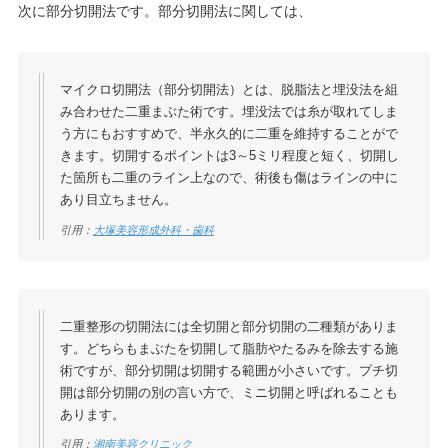
次に部分切開法です。部分切開法に関しては、
マイクロ切開法（部分切開法）とは、脱脂法と埋没法を組
み合わせた二重まぶた術です。埋没法では糸が取れてしま
う方にもおすすめで、半永久的に二重を維持することがで
きます。切開するポイントは3～5ミリ程度と短く、切開し
た箇所も二重のライン上なので、術後も傷はラインの中に
あり目立ちません。
引用：
大塚美容形成外科・歯科
二重整形の切開法には全切開と部分切開の二種類がありま
す。どちらもまぶたを切開して脂肪やたるみを除去する施
術ですが、部分切開は切開する範囲が小さいです。プチ切
開は部分切開の別の言い方で、ミニ切開と呼ばれることも
あります。
引用：
湘南美容クリニック