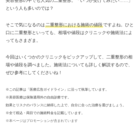
美容整形の中でも人気の二重整形。「いつか受けてみたい……」
という人も多いのでは？
そこで気になるのは
二重整形における施術の値段
ですよね。ひと
口に二重整形といっても、相場や値段はクリニックや施術法によ
ってもさまざま。
今回はいくつかのクリニックをピックアップして、二重整形の相
場や値段を調べました。施術法についても詳しく解説するので、
ぜひ参考にしてくださいね！
※この記事は「医療広告ガイドライン」に沿って執筆しています。
※美容医療は保険適用外の自由診療です。
効果とリスクのバランスに納得した上で、自分に合った治療を選びましょう。
※全て税込・両目での施術料金を記載しています。
※本ページはプロモーションが含まれています