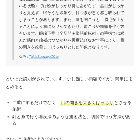
いる状態）では瞼がしっかり持ちあがらず、黒目がしっか
りと見えず、眠そうな印象や、目つきが悪く感じ取られて
しまうことがあります。また、瞼を開こうと、眉毛が上が
ることにより額にシワができたり、肩こりや頭痛を伴う方
もいます。眼瞼下垂（全切開＋挙筋前転術）の手術では緩
んだ筋肉と瞼板のつながりを再度結びなおす事により、目
の開きを改善し、ぱっちりとした印象となります。
引用：
TaideSuenagaClinic
といった説明がされています。少し難しい内容ですが、簡単にま
とめると
二重にするだけでなく、
目の開きを大きくぱっちり
とさせる
施術
針と糸で行う埋没法のような施術法と、切開で行う方法があ
る
といった施術のようですね！