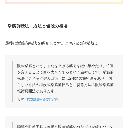
挙筋前転法｜方法と値段の相場
最後に挙筋前転法を紹介します。こちらの施術法は、
眼瞼挙筋というまぶたを上げる筋肉を縫い縮めたり、位置
を変えることで目を大きくするという施術法です。挙筋前
転法（クイックデカ目術）には2種類の施術法があり、切
らない方法の埋没式挙筋前転法と、切る方法の眼瞼挙筋前
転術切開法があります。
引用：
TCB東京中央美容外科
腱膜性眼瞼下垂（瞼板と眼瞼挙筋のつながりが緩くなって