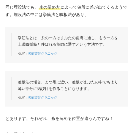
同じ埋没法でも、
糸の留め方
によって値段に差が出てくるようで
す。埋没法の中には挙筋法と瞼板法があり、
挙筋法とは、糸の一方はまぶたの皮膚に通し、もう一方を
上眼瞼挙筋と呼ばれる筋肉に通すという方法です。
引用：
湘南美容クリニック
瞼板法の場合、まつ毛に近い、瞼板がまぶたの中でもより
薄い部分に結び目を作ることになります。
引用：
湘南美容クリニック
とあります。それぞれ、糸を留める位置が違うんですね！