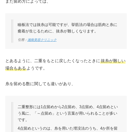
また留め方によっては、
瞼板法では抜糸は可能ですが、挙筋法の場合は筋肉と糸に
癒着が生じるために、抜糸が難しくなります。
引用：
湘南美容クリニック
とあるように、二重をもとに戻したくなったときに
抜糸が難しい
場合もある
ようです。
糸を留める数に関しても違いがあり、
二重整形には1点留めから2点留め、3点留め、4点留めとい
う風に、「～点留め」という言葉が用いられることが多い
です。
4点留めというのは、糸を用いた埋没法のうち、4か所を留