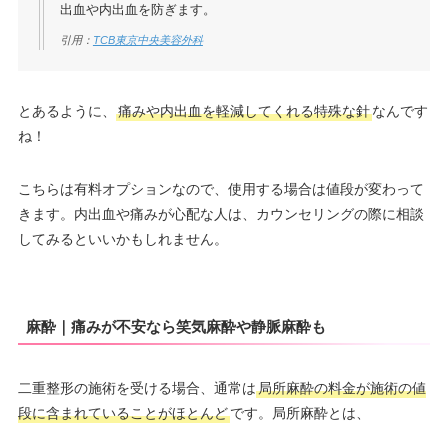
出血や内出血を防ぎます。
引用：
TCB東京中央美容外科
とあるように、
痛みや内出血を軽減してくれる特殊な針
なんです
ね！
こちらは有料オプションなので、使用する場合は値段が変わって
きます。内出血や痛みが心配な人は、カウンセリングの際に相談
してみるといいかもしれません。
麻酔｜痛みが不安なら笑気麻酔や静脈麻酔も
二重整形の施術を受ける場合、通常は
局所麻酔の料金が施術の値
段に含まれていることがほとんど
です。局所麻酔とは、