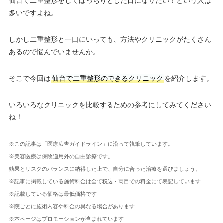
仙台で二重整形をしてぱっちりとした目になりたい！という人は
多いですよね。
しかし二重整形と一口にいっても、方法やクリニックがたくさん
あるので悩んでいませんか。
そこで今回は
仙台で二重整形のできるクリニック
を紹介します。
いろいろなクリニックを比較するための参考にしてみてください
ね！
※この記事は「医療広告ガイドライン」に沿って執筆しています。
※美容医療は保険適用外の自由診療です。
効果とリスクのバランスに納得した上で、自分に合った治療を選びましょう。
※記事に掲載している施術料金は全て税込・両目での料金にて表記しています
※記載している価格は最低価格です
※院ごとに施術内容や料金の異なる場合があります
※本ページはプロモーションが含まれています