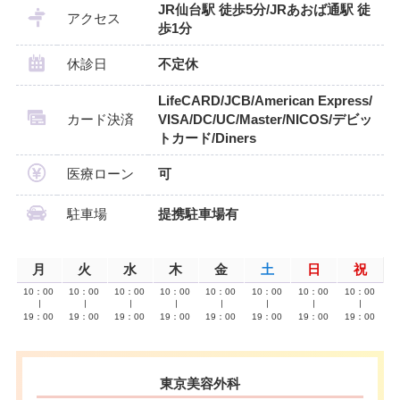
JR仙台駅 徒歩5分/JRあおば通駅 徒
アクセス
歩1分
休診日
不定休
LifeCARD/JCB/American Express/
カード決済
VISA/DC/UC/Master/NICOS/デビッ
トカード/Diners
医療ローン
可
駐車場
提携駐車場有
月
火
水
木
金
土
日
祝
10：00
10：00
10：00
10：00
10：00
10：00
10：00
10：00
∣
∣
∣
∣
∣
∣
∣
∣
19：00
19：00
19：00
19：00
19：00
19：00
19：00
19：00
東京美容外科