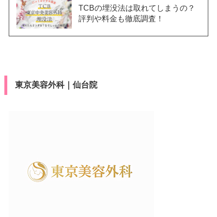
可
ン
TCBの埋没法は取れてしまうの？
VISA/Master/JCB/American Ex
カード決
press/Diners/銀聯/Discover/デ
評判や料金も徹底調査！
済
駐車場
提携駐車場有
ビットカード
医療ロー
可
月
火
水
木
金
土
日
祝
ン
10：00
10：00
10：00
10：00
10：00
10：00
10：00
10：00
駐車場
–
∣
∣
∣
∣
∣
∣
∣
∣
19：00
19：00
19：00
19：00
19：00
19：00
19：00
19：00
東京美容外科｜仙台院
月
火
水
木
金
土
日
祝
10：00
10：00
10：00
10：00
10：00
10：00
10：00
10：00
∣
∣
∣
∣
∣
∣
∣
∣
19：00
19：00
19：00
19：00
19：00
19：00
19：00
19：00