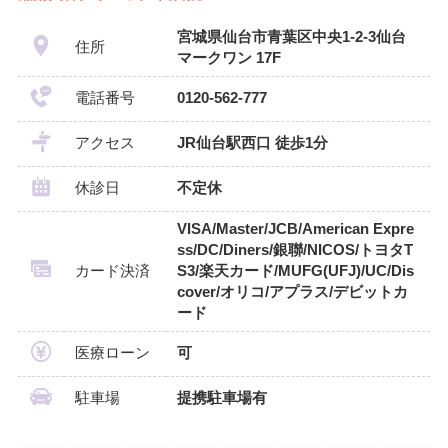
宮城県仙台市青葉区中央1‐2‐3仙台
住所
マークワン 17F
電話番号
0120-562-777
アクセス
JR仙台駅西口 徒歩1分
休診日
不定休
VISA/Master/JCB/American Expre
ss/DC/Diners/銀聯/NICOS/トヨタT
カード決済
S3/楽天カード/MUFG(UFJ)/UC/Dis
cover/オリコ/アプラス/デビットカ
ード
医療ローン
可
駐車場
提携駐車場有