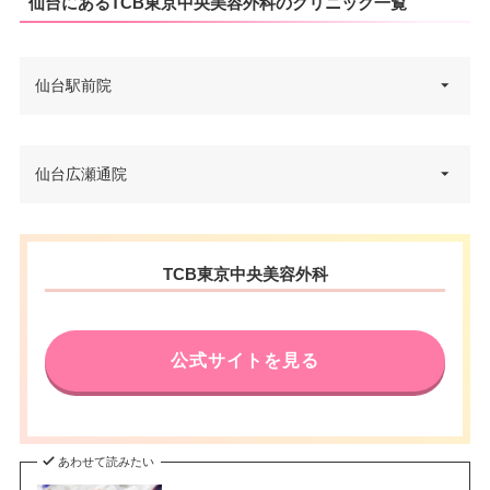
仙台にあるTCB東京中央美容外科のクリニック一覧
仙台駅前院
宮城県仙台市青葉区中央3丁目6-
仙台広瀬通院
住所
1 仙台TRビル東館 7F
電話番号
0120-197-227
宮城県仙台市青葉区中央1丁目6-
住所
TCB東京中央美容外科
JR仙台駅西口ペデストリアンデ
27 仙信ビル 4F
アクセス
ッキ直結 徒歩3分
電話番号
0120-569-412
休診日
不定休
公式サイトを見る
JRあおば通駅 徒歩3分/地下鉄広
アクセス
VISA/Master/JCB/American Ex
瀬通駅 徒歩4分/JR仙台駅 徒歩5
カード決
press/Diners/銀聯/Discover/デ
分
済
ビットカード
休診日
不定休
あわせて読みたい
医療ロー