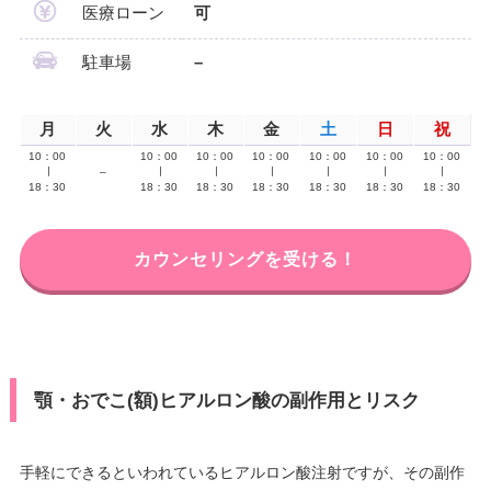
医療ローン
可
駐車場
–
月
火
水
木
金
土
日
祝
10：00
10：00
10：00
10：00
10：00
10：00
10：00
∣
–
∣
∣
∣
∣
∣
∣
18：30
18：30
18：30
18：30
18：30
18：30
18：30
カウンセリングを受ける！
顎・おでこ(額)ヒアルロン酸の副作用とリスク
手軽にできるといわれているヒアルロン酸注射ですが、その副作