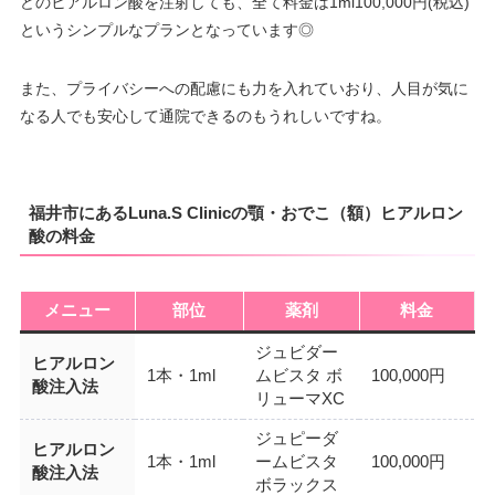
どのヒアルロン酸を注射しても、全て料金は1ml100,000円(税込)
というシンプルなプランとなっています◎
また、プライバシーへの配慮にも力を入れていおり、人目が気に
なる人でも安心して通院できるのもうれしいですね。
福井市にあるLuna.S Clinicの顎・おでこ（額）ヒアルロン
酸の料金
メニュー
部位
薬剤
料金
ジュビダー
ヒアルロン
1本・1ml
ムビスタ ボ
100,000円
酸注入法
リューマXC
ジュピーダ
ヒアルロン
1本・1ml
ームビスタ
100,000円
酸注入法
ボラックス