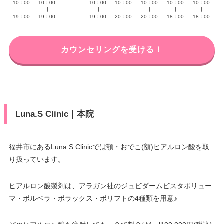
10：00
10：00
10：00
10：00
10：00
10：00
10：00
∣
∣
–
∣
∣
∣
∣
∣
19：00
19：00
19：00
20：00
20：00
18：00
18：00
カウンセリングを受ける！
Luna.S Clinic｜本院
福井市にあるLuna.S Clinicでは顎・おでこ(額)ヒアルロン酸を取
り扱っています。
ヒアルロン酸製剤は、アラガン社のジュビダームビスタボリュー
マ・ボルベラ・ボラックス・ボリフトの4種類を用意♪