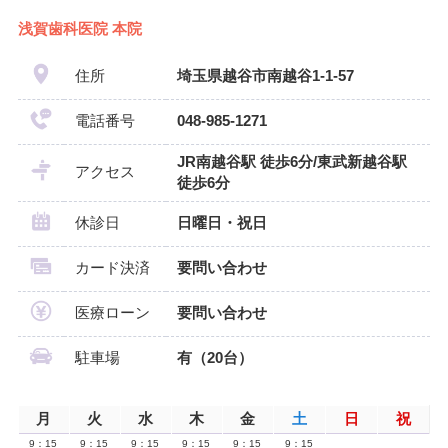
浅賀歯科医院 本院
住所
埼玉県越谷市南越谷1-1-57
電話番号
048-985-1271
JR南越谷駅 徒歩6分/東武新越谷駅
アクセス
徒歩6分
休診日
日曜日・祝日
カード決済
要問い合わせ
医療ローン
要問い合わせ
駐車場
有（20台）
月
火
水
木
金
土
日
祝
9：15
9：15
9：15
9：15
9：15
9：15