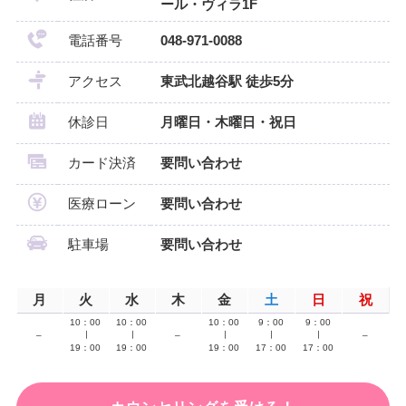
ール・ヴィラ1F
電話番号
048-971-0088
アクセス
東武北越谷駅 徒歩5分
休診日
月曜日・木曜日・祝日
カード決済
要問い合わせ
医療ローン
要問い合わせ
駐車場
要問い合わせ
月
火
水
木
金
土
日
祝
10：00
10：00
10：00
9：00
9：00
–
∣
∣
–
∣
∣
∣
–
19：00
19：00
19：00
17：00
17：00