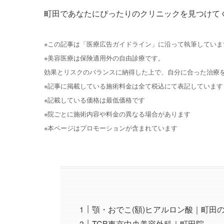
町田であなたにぴったりのクリニックを見つけて
※この記事は「医療広告ガイドライン」に沿って執筆していま
※美容医療は保険適用外の自由診療です。
効果とリスクのバランスに納得した上で、自分に合った治療
※記事に掲載している施術料金は全て税込にて表記しています
※記載している価格は最低価格です
※院ごとに施術内容や料金の異なる場合があります
※本ページはプロモーションが含まれています
顎・おでこ(額)ヒアルロン酸｜町田
TCB東京中央美容外科｜町田院