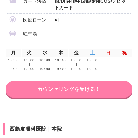
カード決済
ss/Diners/中国銀聯/NICOS/デビッ
トカード
医療ローン
可
駐車場
–
月
火
水
木
金
土
日
祝
10：00
10：00
10：00
10：00
10：00
10：00
∣
∣
∣
∣
∣
∣
–
–
19：00
19：00
19：00
19：00
19：00
18：00
カウンセリングを受ける！
西島皮膚科医院｜本院