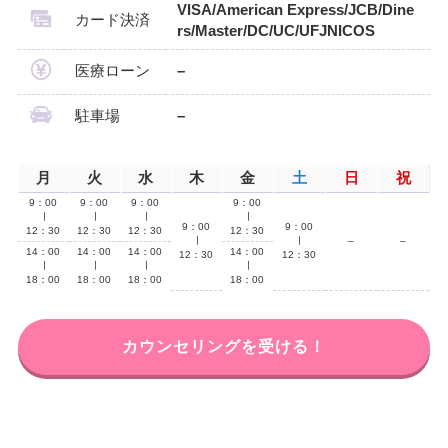
VISA/American Express/JCB/Dine
カード決済
rs/Master/DC/UC/UFJNICOS
医療ローン
–
駐車場
–
月
火
水
木
金
土
日
祝
9：00
9：00
9：00
9：00
∣
∣
∣
∣
9：00
9：00
12：30
12：30
12：30
12：30
∣
∣
–
–
14：00
14：00
14：00
14：00
12：30
12：30
∣
∣
∣
∣
18：00
18：00
18：00
18：00
カウンセリングを受ける！