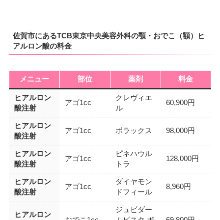
佐賀市にあるTCB東京中央美容外科の顎・おでこ（額）ヒ
アルロン酸の料金
メニュー
部位
薬剤
料金
ヒアルロン
クレヴィエ
アゴ1cc
60,900円
酸注射
ル
ヒアルロン
アゴ1cc
ボラックス
98,000円
酸注射
ヒアルロン
ピネハウル
アゴ1cc
128,000円
酸注射
トラ
ヒアルロン
ダイヤモン
アゴ1cc
8,960円
酸注射
ドフィール
ジュビダー
ヒアルロン
おでこ1cc
ムビスタ ボ
69,800円