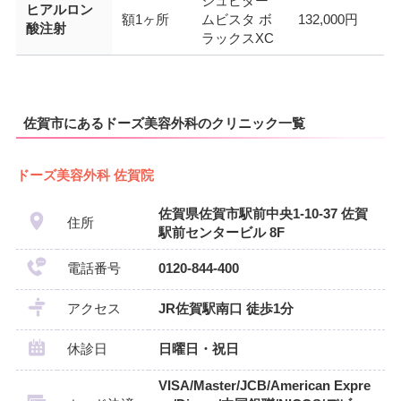
ジュビダー
ヒアルロン
額1ヶ所
ムビスタ ボ
132,000円
酸注射
ラックスXC
佐賀市にあるドーズ美容外科のクリニック一覧
ドーズ美容外科 佐賀院
佐賀県佐賀市駅前中央1-10-37 佐賀
住所
駅前センタービル 8F
電話番号
0120-844-400
アクセス
JR佐賀駅南口 徒歩1分
休診日
日曜日・祝日
VISA/Master/JCB/American Expre