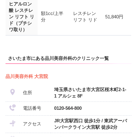
ヒアルロン
酸 レスチレ
額1cc/上半
レスチレン
ン リフト リ
51,840円
分
リフト リド
ド（プチシ
ワ取り）
さいたま市にある品川美容外科のクリニック一覧
品川美容外科 大宮院
埼玉県さいたま市大宮区桜木町2-1-
住所
1 アルシェ 8F
電話番号
0120-564-800
JR大宮駅西口 徒歩1分 / 東武アーバ
アクセス
ンパークライン大宮駅 徒歩2分