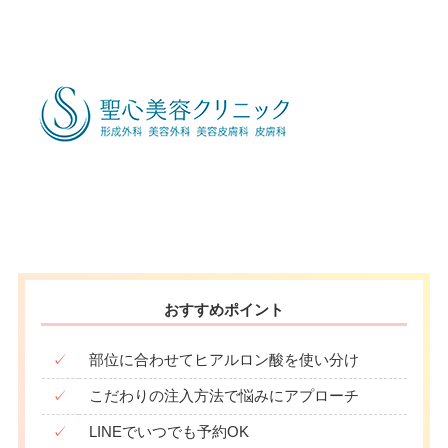
19：00
19：00
19：00
19：00
19：00
19：00
19：00
19：00
月
火
水
木
金
土
日
祝
10：00
10：00
10：00
10：00
10：00
10：00
10：00
10：00
∣
∣
∣
∣
∣
∣
∣
∣
19：00
19：00
19：00
19：00
19：00
19：00
19：00
19：00
おすすめポイント
✓
部位に合わせてヒアルロン酸を使い分け
✓
こだわりの注入方法で悩みにアプローチ
✓
LINEでいつでも予約OK