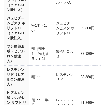
ルトラXC
（ヒアルロ
ン酸注入）
ジュビダー
ムビスタ ボ
ジュビダー
額1本（1c
リフトXC
ムビスタ ボ
69,800円
c）
（ヒアルロ
リフトXC
ン酸注入）
プチ輪郭形
額（額出
成（ヒアル
要問い合わ
し、額をま
89,980円
ロン酸注
せ
るく）1回
入）
レスチレン
リド（ヒア
レスチレン
額1cc
38,880円
ルロン酸注
リド
入）
ヒアルロン
酸 レスチレ
額1cc/上半
レスチレン
ン リフト リ
51,840円
分
リフト リド