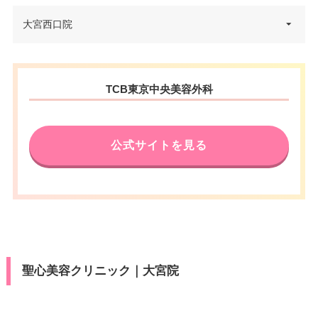
埼玉県さいたま市大宮区仲町1-1
大宮西口院
住所
5 VORT大宮 7F
電話番号
0120-197-253
埼玉県さいたま市大宮区桜木町2
住所
TCB東京中央美容外科
-3 ダイエー大宮店 3F
アクセス
JR大宮駅東口 徒歩2分
電話番号
0120-569-427
休診日
不定休
公式サイトを見る
アクセス
JR大宮駅 徒歩3分
カード決
VISA/Master/UnionPay
済
休診日
不定休
医療ロー
可
ン
VISA/Master/JCB/American Ex
カード決
press/Diners/銀聯/Discover/デ
済
駐車場
提携駐車場有
ビットカード
聖心美容クリニック｜大宮院
医療ロー
可
月
火
水
木
金
土
日
祝
ン
10：00
10：00
10：00
10：00
10：00
10：00
10：00
10：00
駐車場
–
∣
∣
∣
∣
∣
∣
∣
∣