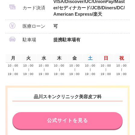
VISA/Discover/UC/UnionPay/Mast
カード決済
er/セディナカード/JCB/Diners/DC/
American Express/楽天
医療ローン
可
駐車場
提携駐車場有
月
火
水
木
金
土
日
祝
10：00
10：00
10：00
10：00
10：00
10：00
10：00
10：00
∣
∣
∣
∣
∣
∣
∣
∣
19：00
19：00
19：00
19：00
19：00
19：00
19：00
19：00
品川スキンクリニック美容皮フ科
公式サイトを見る