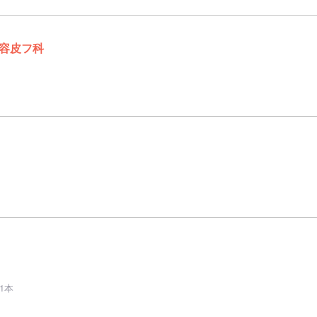
容皮フ科
1本