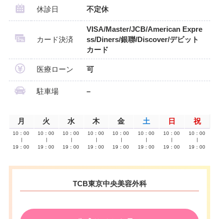
休診日
不定休
VISA/Master/JCB/American Expre
カード決済
ss/Diners/銀聯/Discover/デビット
カード
医療ローン
可
駐車場
–
月
火
水
木
金
土
日
祝
10：00
10：00
10：00
10：00
10：00
10：00
10：00
10：00
∣
∣
∣
∣
∣
∣
∣
∣
19：00
19：00
19：00
19：00
19：00
19：00
19：00
19：00
TCB東京中央美容外科