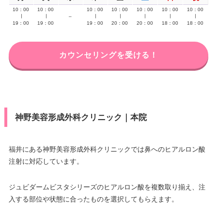
10：00
10：00
10：00
10：00
10：00
10：00
10：00
∣
∣
–
∣
∣
∣
∣
∣
19：00
19：00
19：00
20：00
20：00
18：00
18：00
カウンセリングを受ける！
神野美容形成外科クリニック｜本院
福井にある神野美容形成外科クリニックでは鼻へのヒアルロン酸
注射に対応しています。
ジュビダームビスタシリーズのヒアルロン酸を複数取り揃え、注
入する部位や状態に合ったものを選択してもらえます。