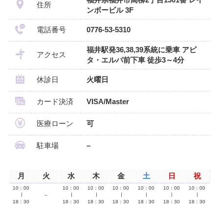
福井県福井市高柳2丁目1301番 レイ
住所
ンボービル 3F
電話番号
0776-53-5310
福井駅発36,38,39系統に乗車 アピ
アクセス
タ・エルパ前下車 徒歩3～4分
休診日
火曜日
カード決済
VISA/Master
医療ローン
可
駐車場
–
月
火
水
木
金
土
日
祝
10：00
10：00
10：00
10：00
10：00
10：00
10：00
∣
–
∣
∣
∣
∣
∣
∣
18：30
18：30
18：30
18：30
18：30
18：30
18：30