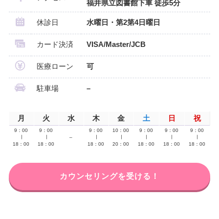
福井県立図書館下車 徒歩5分
休診日
水曜日・第2第4日曜日
カード決済
VISA/Master/JCB
医療ローン
可
駐車場
–
月
火
水
木
金
土
日
祝
9：00
9：00
9：00
10：00
9：00
9：00
9：00
∣
∣
–
∣
∣
∣
∣
∣
18：00
18：00
18：00
20：00
18：00
18：00
18：00
カウンセリングを受ける！