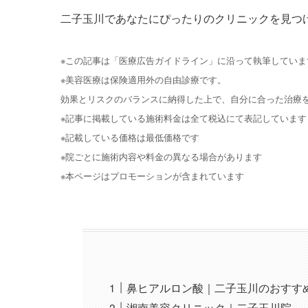
二子玉川であなたにぴったりのクリニックを見つ
※この記事は「医療広告ガイドライン」に沿って執筆していま
※美容医療は保険適用外の自由診療です。
効果とリスクのバランスに納得した上で、自分に合った治療
※記事に掲載している施術料金は全て税込にて表記しています
※記載している価格は最低価格です
※院ごとに施術内容や料金の異なる場合があります
※本ページはプロモーションが含まれています
鼻ヒアルロン酸｜二子玉川のおすす
湘南美容クリニック｜二子玉川院