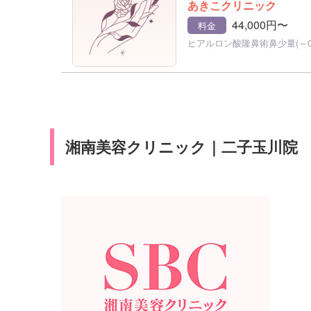
あきこクリニック
44,000円〜
料金
ヒアルロン酸隆鼻術鼻少量(～0.5
湘南美容クリニック｜二子玉川院