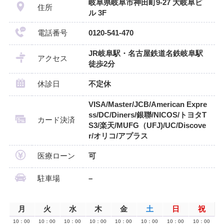
岐阜県岐阜市神田町9-27 大岐阜ビ
住所
ル 3F
電話番号
0120-541-470
JR岐阜駅・名古屋鉄道名鉄岐阜駅
アクセス
徒歩2分
休診日
不定休
VISA/Master/JCB/American Expre
ss/DC/Diners/銀聯/NICOS/トヨタT
カード決済
S3/楽天/MUFG（UFJ)/UC/Discove
r/オリコ/アプラス
医療ローン
可
駐車場
–
月
火
水
木
金
土
日
祝
10：00
10：00
10：00
10：00
10：00
10：00
10：00
10：00