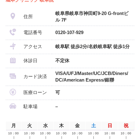
城本クリニック 岐阜院
岐阜県岐阜市神田町9-20 G-frontビ
住所
ル 7F
電話番号
0120-107-929
アクセス
岐阜駅 徒歩2分/名鉄岐阜駅 徒歩1分
休診日
不定休
VISA/UFJ/Master/UC/JCB/Diners/
カード決済
DC/American Express/銀聯
医療ローン
可
駐車場
–
月
火
水
木
金
土
日
祝
10：00
10：00
10：00
10：00
10：00
10：00
10：00
10：00
∣
∣
∣
∣
∣
∣
∣
∣