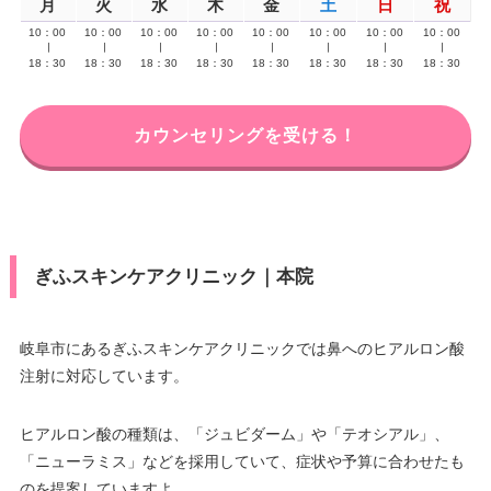
月
火
水
木
金
土
日
祝
10：00
10：00
10：00
10：00
10：00
10：00
10：00
10：00
∣
∣
∣
∣
∣
∣
∣
∣
18：30
18：30
18：30
18：30
18：30
18：30
18：30
18：30
カウンセリングを受ける！
ぎふスキンケアクリニック｜本院
岐阜市にあるぎふスキンケアクリニックでは鼻へのヒアルロン酸
注射に対応しています。
ヒアルロン酸の種類は、「ジュビダーム」や「テオシアル」、
「ニューラミス」などを採用していて、症状や予算に合わせたも
のを提案していますよ。