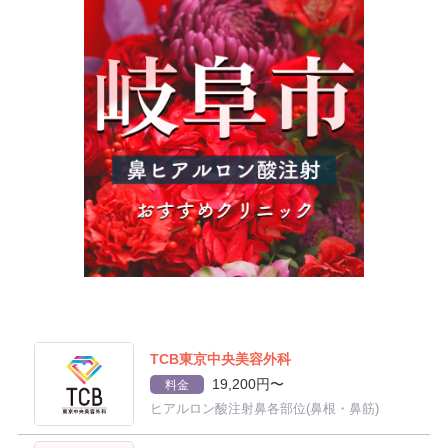
TCB東京中央美容外科
19,200円〜
料金
ヒアルロン酸注射鼻各部位(鼻根・鼻筋)