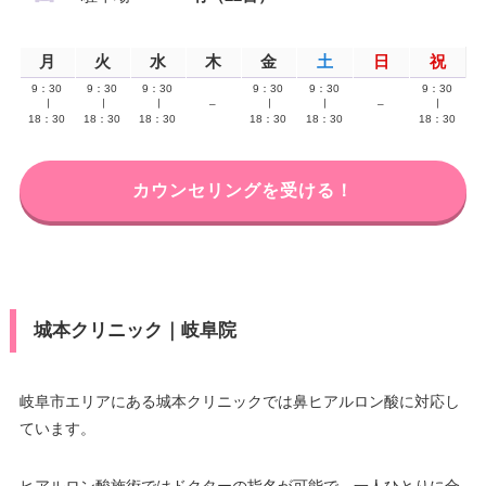
月
火
水
木
金
土
日
祝
9：30
9：30
9：30
9：30
9：30
9：30
∣
∣
∣
–
∣
∣
–
∣
18：30
18：30
18：30
18：30
18：30
18：30
カウンセリングを受ける！
城本クリニック｜岐阜院
岐阜市エリアにある城本クリニックでは鼻ヒアルロン酸に対応し
ています。