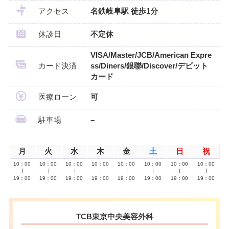
アクセス
名鉄岐阜駅 徒歩1分
休診日
不定休
VISA/Master/JCB/American Expre
カード決済
ss/Diners/銀聯/Discover/デビット
カード
医療ローン
可
駐車場
–
月
火
水
木
金
土
日
祝
10：00
10：00
10：00
10：00
10：00
10：00
10：00
10：00
∣
∣
∣
∣
∣
∣
∣
∣
19：00
19：00
19：00
19：00
19：00
19：00
19：00
19：00
TCB東京中央美容外科