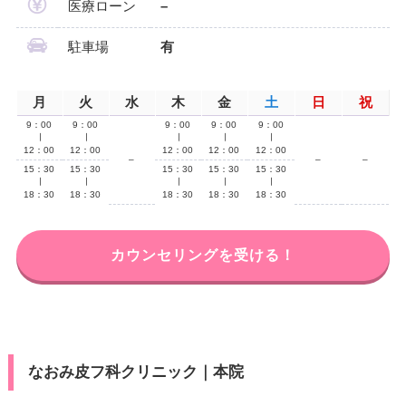
医療ローン
–
駐車場
有
月
火
水
木
金
土
日
祝
9：00
9：00
9：00
9：00
9：00
∣
∣
∣
∣
∣
12：00
12：00
12：00
12：00
12：00
–
–
–
15：30
15：30
15：30
15：30
15：30
∣
∣
∣
∣
∣
18：30
18：30
18：30
18：30
18：30
カウンセリングを受ける！
なおみ皮フ科クリニック｜本院