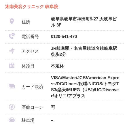
湘南美容クリニック 岐阜院
岐阜県岐阜市神田町9-27 大岐阜ビ
住所
ル 3F
電話番号
0120-541-470
JR岐阜駅・名古屋鉄道名鉄岐阜駅
アクセス
徒歩2分
休診日
不定休
VISA/Master/JCB/American Expre
ss/DC/Diners/銀聯/NICOS/トヨタT
カード決済
S3/楽天/MUFG（UFJ)/UC/Discove
r/オリコ/アプラス
医療ローン
可
駐車場
–