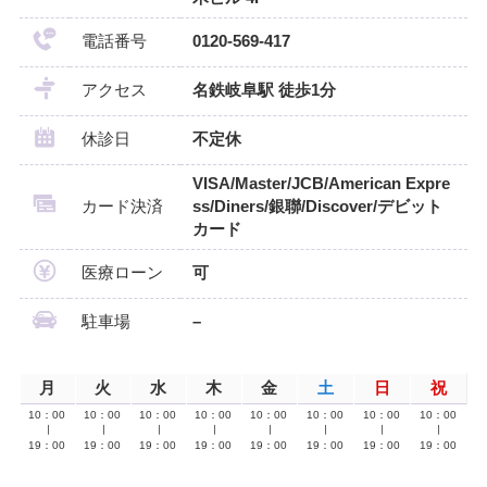
電話番号
0120-569-417
アクセス
名鉄岐阜駅 徒歩1分
休診日
不定休
VISA/Master/JCB/American Expre
カード決済
ss/Diners/銀聯/Discover/デビット
カード
医療ローン
可
駐車場
–
月
火
水
木
金
土
日
祝
10：00
10：00
10：00
10：00
10：00
10：00
10：00
10：00
∣
∣
∣
∣
∣
∣
∣
∣
19：00
19：00
19：00
19：00
19：00
19：00
19：00
19：00