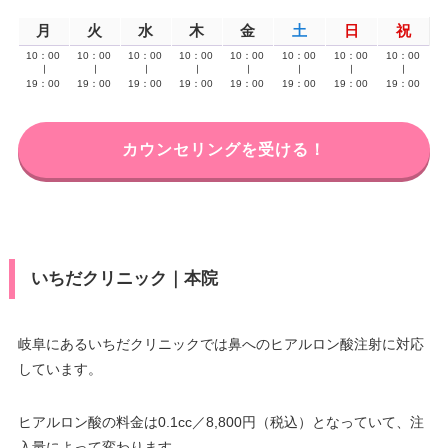
月
火
水
木
金
土
日
祝
10：00
10：00
10：00
10：00
10：00
10：00
10：00
10：00
∣
∣
∣
∣
∣
∣
∣
∣
19：00
19：00
19：00
19：00
19：00
19：00
19：00
19：00
カウンセリングを受ける！
いちだクリニック｜本院
岐阜にあるいちだクリニックでは鼻へのヒアルロン酸注射に対応
しています。
ヒアルロン酸の料金は0.1cc／8,800円（税込）となっていて、注
入量によって変わります。