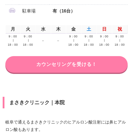
駐車場
有（16台）
月
火
水
木
金
土
日
祝
9：00
9：00
9：00
9：00
9：00
9：00
∣
∣
–
–
∣
∣
∣
∣
18：00
18：00
18：00
18：00
18：00
18：00
カウンセリングを受ける！
まさきクリニック｜本院
岐阜で通えるまさきクリニックのヒアルロン酸注射には鼻ヒアル
ロン酸もあります。