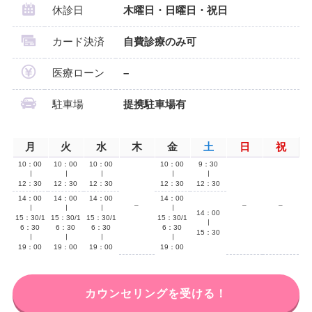
休診日
木曜日・日曜日・祝日
カード決済
自費診療のみ可
医療ローン
–
駐車場
提携駐車場有
月
火
水
木
金
土
日
祝
10：00
10：00
10：00
10：00
9：30
∣
∣
∣
∣
∣
12：30
12：30
12：30
12：30
12：30
14：00
14：00
14：00
14：00
–
–
–
∣
∣
∣
∣
14：00
15：30/1
15：30/1
15：30/1
15：30/1
∣
6：30
6：30
6：30
6：30
15：30
∣
∣
∣
∣
19：00
19：00
19：00
19：00
カウンセリングを受ける！